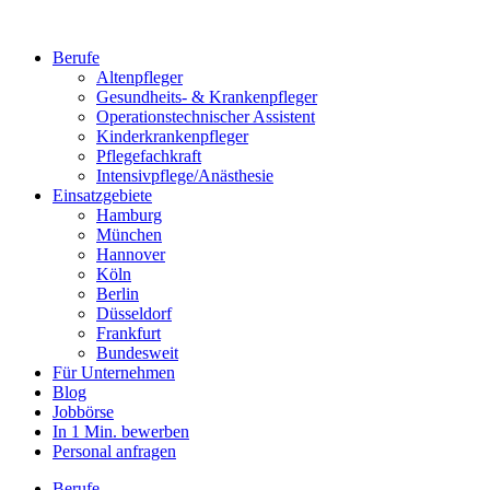
Berufe
Altenpfleger
Gesundheits- & Krankenpfleger
Operationstechnischer Assistent
Kinderkrankenpfleger
Pflegefachkraft
Intensivpflege/Anästhesie
Einsatzgebiete
Hamburg
München
Hannover
Köln
Berlin
Düsseldorf
Frankfurt
Bundesweit
Für Unternehmen
Blog
Jobbörse
In 1 Min. bewerben
Personal anfragen
Berufe