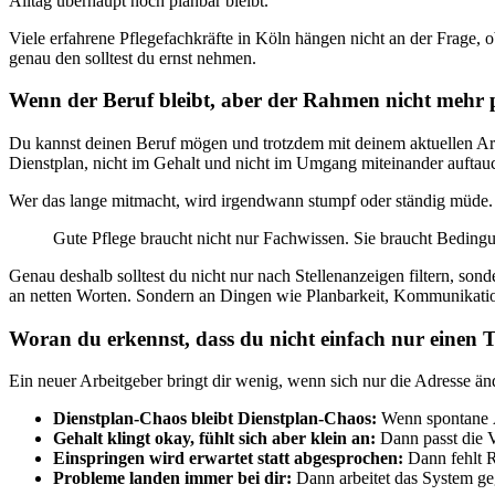
Alltag überhaupt noch planbar bleibt.
Viele erfahrene Pflegefachkräfte in Köln hängen nicht an der Frage, 
genau den solltest du ernst nehmen.
Wenn der Beruf bleibt, aber der Rahmen nicht mehr 
Du kannst deinen Beruf mögen und trotzdem mit deinem aktuellen Arbeit
Dienstplan, nicht im Gehalt und nicht im Umgang miteinander auftauc
Wer das lange mitmacht, wird irgendwann stumpf oder ständig müde. B
Gute Pflege braucht nicht nur Fachwissen. Sie braucht Bedingun
Genau deshalb solltest du nicht nur nach Stellenanzeigen filtern, sonde
an netten Worten. Sondern an Dingen wie Planbarkeit, Kommunikation
Woran du erkennst, dass du nicht einfach nur einen 
Ein neuer Arbeitgeber bringt dir wenig, wenn sich nur die Adresse änd
Dienstplan-Chaos bleibt Dienstplan-Chaos:
Wenn spontane Än
Gehalt klingt okay, fühlt sich aber klein an:
Dann passt die V
Einspringen wird erwartet statt abgesprochen:
Dann fehlt Re
Probleme landen immer bei dir:
Dann arbeitet das System geg