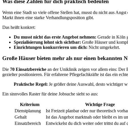
Was diese Zahlen für dich praktisch bedeuten
Wenn eine Stadt so viele offene Stellen hat, musst du nicht aus Angst
Markt ihnen eine starke Verhandlungsposition gibt.
Das heißt konkret:
Du musst nicht das erste Angebot nehmen:
Gerade in Köln g
Spezialisierung lohnt sich sichtbar:
Große Häuser und komple
Einrichtungen konkurrieren um dich:
Nicht umgekehrt.
Große Häuser bieten mehr als nur einen bekannten 
Die
70 Einsatzbereiche
an der Uniklinik zeigen vor allem eins: Der Be
gezielter positionieren. Für erfahrene Pflegefachkräfte ist das ein echte
Praktische Regel:
Je größer deine Auswahl, desto wichtiger wir
Ein sinnvolles Raster für deine Jobsuche sieht so aus:
Kriterium
Wichtige Frage
Dienstplanung
Ist Freizeit planbar oder nur theoretisch vorh
Gehalt
Ist das Angebot marktnah oder bleibt es im u
Einsatzbereich
Entwickelst du dich weiter oder trittst du auf 