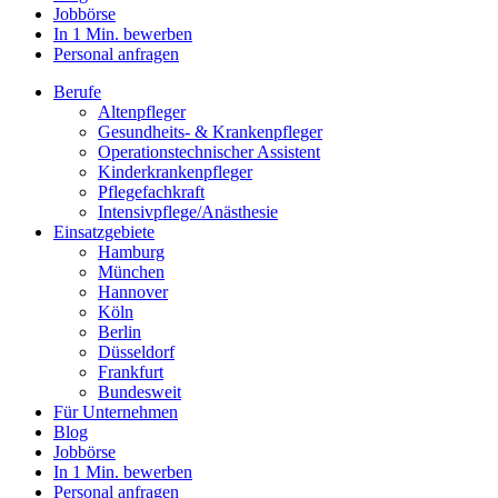
Jobbörse
In 1 Min. bewerben
Personal anfragen
Berufe
Altenpfleger
Gesundheits- & Krankenpfleger
Operationstechnischer Assistent
Kinderkrankenpfleger
Pflegefachkraft
Intensivpflege/Anästhesie
Einsatzgebiete
Hamburg
München
Hannover
Köln
Berlin
Düsseldorf
Frankfurt
Bundesweit
Für Unternehmen
Blog
Jobbörse
In 1 Min. bewerben
Personal anfragen