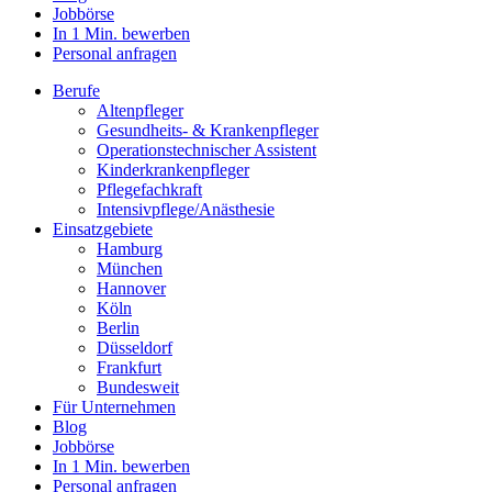
Jobbörse
In 1 Min. bewerben
Personal anfragen
Berufe
Altenpfleger
Gesundheits- & Krankenpfleger
Operationstechnischer Assistent
Kinderkrankenpfleger
Pflegefachkraft
Intensivpflege/Anästhesie
Einsatzgebiete
Hamburg
München
Hannover
Köln
Berlin
Düsseldorf
Frankfurt
Bundesweit
Für Unternehmen
Blog
Jobbörse
In 1 Min. bewerben
Personal anfragen