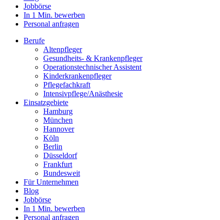
Jobbörse
In 1 Min. bewerben
Personal anfragen
Berufe
Altenpfleger
Gesundheits- & Krankenpfleger
Operationstechnischer Assistent
Kinderkrankenpfleger
Pflegefachkraft
Intensivpflege/Anästhesie
Einsatzgebiete
Hamburg
München
Hannover
Köln
Berlin
Düsseldorf
Frankfurt
Bundesweit
Für Unternehmen
Blog
Jobbörse
In 1 Min. bewerben
Personal anfragen