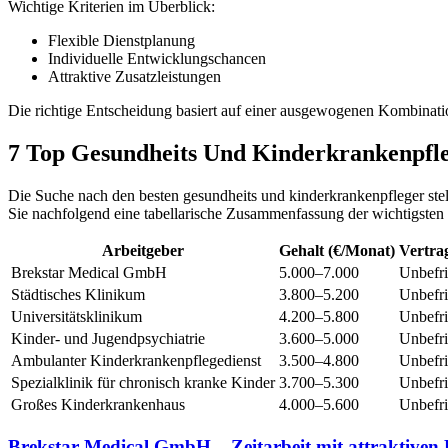
Wichtige Kriterien im Überblick:
Flexible Dienstplanung
Individuelle Entwicklungschancen
Attraktive Zusatzleistungen
Die richtige Entscheidung basiert auf einer ausgewogenen Kombinati
7 Top Gesundheits Und Kinderkrankenpfle
Die Suche nach den besten gesundheits und kinderkrankenpfleger stel
Sie nachfolgend eine tabellarische Zusammenfassung der wichtigsten
Arbeitgeber
Gehalt (€/Monat)
Vertra
Brekstar Medical GmbH
5.000–7.000
Unbefri
Städtisches Klinikum
3.800–5.200
Unbefri
Universitätsklinikum
4.200–5.800
Unbefri
Kinder- und Jugendpsychiatrie
3.600–5.000
Unbefri
Ambulanter Kinderkrankenpflegedienst
3.500–4.800
Unbefri
Spezialklinik für chronisch kranke Kinder
3.700–5.300
Unbefri
Großes Kinderkrankenhaus
4.000–5.600
Unbefri
Brekstar Medical GmbH – Zeitarbeit mit attraktiven