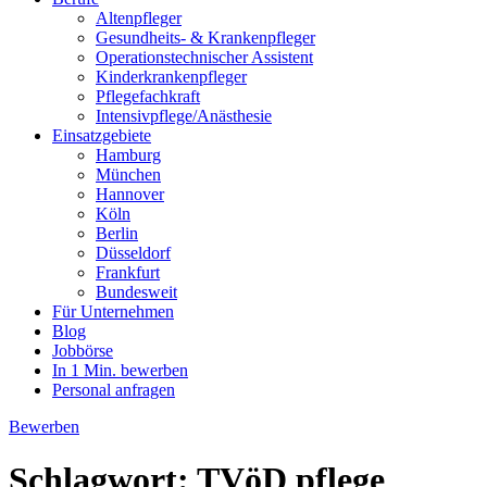
Altenpfleger
Gesundheits- & Krankenpfleger
Operationstechnischer Assistent
Kinderkrankenpfleger
Pflegefachkraft
Intensivpflege/Anästhesie
Einsatzgebiete
Hamburg
München
Hannover
Köln
Berlin
Düsseldorf
Frankfurt
Bundesweit
Für Unternehmen
Blog
Jobbörse
In 1 Min. bewerben
Personal anfragen
Bewerben
Schlagwort:
TVöD pflege