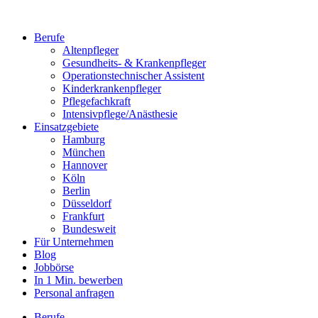
Berufe
Altenpfleger
Gesundheits- & Krankenpfleger
Operationstechnischer Assistent
Kinderkrankenpfleger
Pflegefachkraft
Intensivpflege/Anästhesie
Einsatzgebiete
Hamburg
München
Hannover
Köln
Berlin
Düsseldorf
Frankfurt
Bundesweit
Für Unternehmen
Blog
Jobbörse
In 1 Min. bewerben
Personal anfragen
Berufe