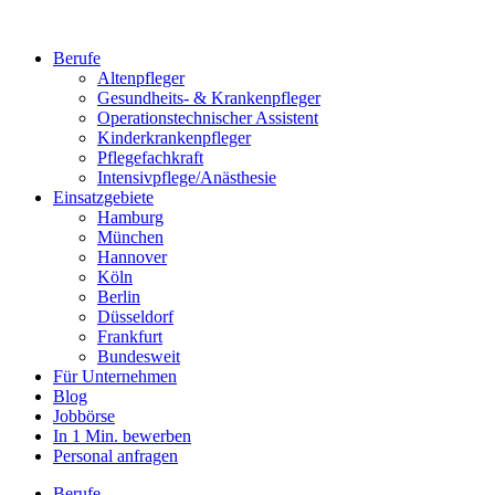
Berufe
Altenpfleger
Gesundheits- & Krankenpfleger
Operationstechnischer Assistent
Kinderkrankenpfleger
Pflegefachkraft
Intensivpflege/Anästhesie
Einsatzgebiete
Hamburg
München
Hannover
Köln
Berlin
Düsseldorf
Frankfurt
Bundesweit
Für Unternehmen
Blog
Jobbörse
In 1 Min. bewerben
Personal anfragen
Berufe