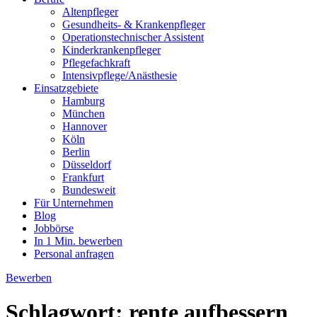
Altenpfleger
Gesundheits- & Krankenpfleger
Operationstechnischer Assistent
Kinderkrankenpfleger
Pflegefachkraft
Intensivpflege/Anästhesie
Einsatzgebiete
Hamburg
München
Hannover
Köln
Berlin
Düsseldorf
Frankfurt
Bundesweit
Für Unternehmen
Blog
Jobbörse
In 1 Min. bewerben
Personal anfragen
Bewerben
Schlagwort:
rente aufbessern