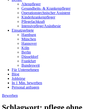
Altenpfleger
Gesundheits- & Krankenpfleger
Operationstechnischer Assistent
Kinderkrankenpfleger
Pflegefachkraft
Intensivpflege/Anästhesie
Einsatzgebiete
Hamburg
München
Hannover
Köln
Berlin
Düsseldorf
Frankfurt
Bundesweit
Für Unternehmen
Blog
Jobbörse
In 1 Min. bewerben
Personal anfragen
Bewerben
Schlagwort:
pflege ohne