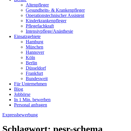
Altenpfleger
Gesundheits- & Krankenpfleger
Operationstechnischer Assistent
Kinderkrankenpfleger
Pflegefachkraft
Intensivpflege/Anästhesie
Einsatzgebiete
Hamburg
München
Hannover
Köln
Berlin
Düsseldorf
Frankfurt
Bundesweit
Für Unternehmen
Blog
Jobbörse
In 1 Min. bewerben
Personal anfragen
Expressbewerbung
Schlagwort:
pesr-schema