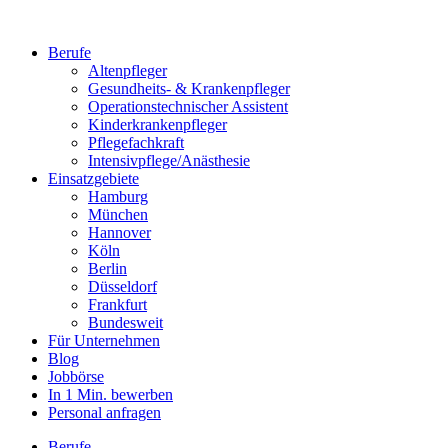
Berufe
Altenpfleger
Gesundheits- & Krankenpfleger
Operationstechnischer Assistent
Kinderkrankenpfleger
Pflegefachkraft
Intensivpflege/Anästhesie
Einsatzgebiete
Hamburg
München
Hannover
Köln
Berlin
Düsseldorf
Frankfurt
Bundesweit
Für Unternehmen
Blog
Jobbörse
In 1 Min. bewerben
Personal anfragen
Berufe