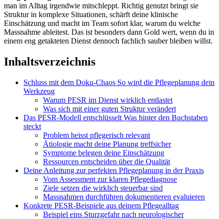
man im Alltag irgendwie mitschleppt. Richtig genutzt bringt sie
Struktur in komplexe Situationen, schärft deine klinische
Einschätzung und macht im Team sofort klar, warum du welche
Massnahme ableitest. Das ist besonders dann Gold wert, wenn du in
einem eng getakteten Dienst dennoch fachlich sauber bleiben willst.
Inhaltsverzeichnis
Schluss mit dem Doku-Chaos So wird die Pflegeplanung dein
Werkzeug
Warum PESR im Dienst wirklich entlastet
Was sich mit einer guten Struktur verändert
Das PESR-Modell entschlüsselt Was hinter den Buchstaben
steckt
Problem heisst pflegerisch relevant
Ätiologie macht deine Planung treffsicher
Symptome belegen deine Einschätzung
Ressourcen entscheiden über die Qualität
Deine Anleitung zur perfekten Pflegeplanung in der Praxis
Vom Assessment zur klaren Pflegediagnose
Ziele setzen die wirklich steuerbar sind
Massnahmen durchführen dokumentieren evaluieren
Konkrete PESR-Beispiele aus deinem Pflegealltag
Beispiel eins Sturzgefahr nach neurologischer