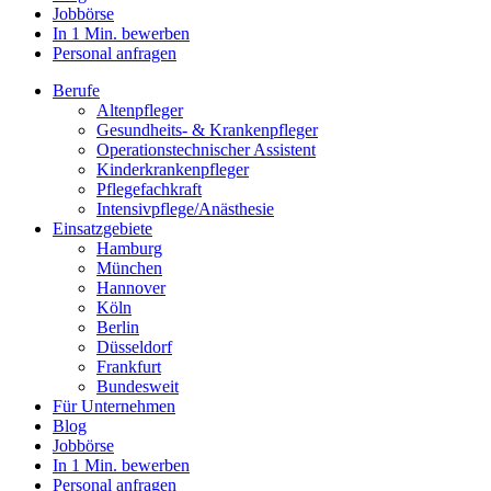
Jobbörse
In 1 Min. bewerben
Personal anfragen
Berufe
Altenpfleger
Gesundheits- & Krankenpfleger
Operationstechnischer Assistent
Kinderkrankenpfleger
Pflegefachkraft
Intensivpflege/Anästhesie
Einsatzgebiete
Hamburg
München
Hannover
Köln
Berlin
Düsseldorf
Frankfurt
Bundesweit
Für Unternehmen
Blog
Jobbörse
In 1 Min. bewerben
Personal anfragen