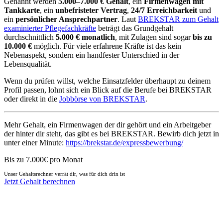
Genannt werden
5.000–7.000 € Gehalt
, ein
Firmenwagen mit
Tankkarte
, ein
unbefristeter Vertrag
,
24/7 Erreichbarkeit
und
ein
persönlicher Ansprechpartner
. Laut
BREKSTAR zum Gehalt
examinierter Pflegefachkräfte
beträgt das Grundgehalt
durchschnittlich
5.000 € monatlich
, mit Zulagen sind sogar
bis zu
10.000 €
möglich. Für viele erfahrene Kräfte ist das kein
Nebenaspekt, sondern ein handfester Unterschied in der
Lebensqualität.
Wenn du prüfen willst, welche Einsatzfelder überhaupt zu deinem
Profil passen, lohnt sich ein Blick auf die Berufe bei BREKSTAR
oder direkt in die
Jobbörse von BREKSTAR
.
Mehr Gehalt, ein Firmenwagen der dir gehört und ein Arbeitgeber
der hinter dir steht, das gibt es bei BREKSTAR. Bewirb dich jetzt in
unter einer Minute:
https://brekstar.de/expressbewerbung/
Bis zu 7.000€ pro Monat
Unser Gehaltsrechner verrät dir, was für dich drin ist
Jetzt Gehalt berechnen