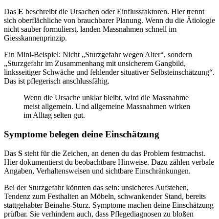
Das
E
beschreibt die Ursachen oder Einflussfaktoren. Hier trennt
sich oberflächliche von brauchbarer Planung. Wenn du die Ätiologie
nicht sauber formulierst, landen Massnahmen schnell im
Giesskannenprinzip.
Ein Mini-Beispiel: Nicht „Sturzgefahr wegen Alter“, sondern
„Sturzgefahr im Zusammenhang mit unsicherem Gangbild,
linksseitiger Schwäche und fehlender situativer Selbsteinschätzung“.
Das ist pflegerisch anschlussfähig.
Wenn die Ursache unklar bleibt, wird die Massnahme
meist allgemein. Und allgemeine Massnahmen wirken
im Alltag selten gut.
Symptome belegen deine Einschätzung
Das
S
steht für die Zeichen, an denen du das Problem festmachst.
Hier dokumentierst du beobachtbare Hinweise. Dazu zählen verbale
Angaben, Verhaltensweisen und sichtbare Einschränkungen.
Bei der Sturzgefahr könnten das sein: unsicheres Aufstehen,
Tendenz zum Festhalten an Möbeln, schwankender Stand, bereits
stattgehabter Beinahe-Sturz. Symptome machen deine Einschätzung
prüfbar. Sie verhindern auch, dass Pflegediagnosen zu bloßen