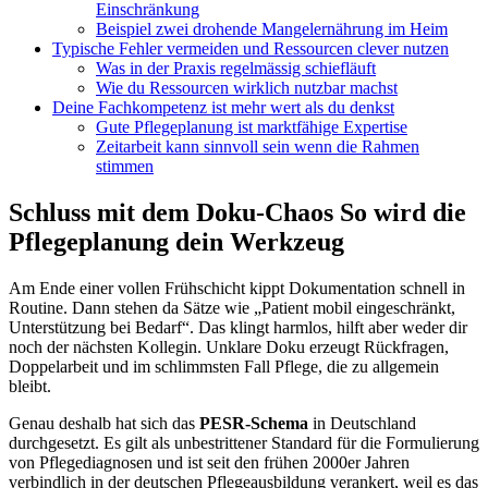
Einschränkung
Beispiel zwei drohende Mangelernährung im Heim
Typische Fehler vermeiden und Ressourcen clever nutzen
Was in der Praxis regelmässig schiefläuft
Wie du Ressourcen wirklich nutzbar machst
Deine Fachkompetenz ist mehr wert als du denkst
Gute Pflegeplanung ist marktfähige Expertise
Zeitarbeit kann sinnvoll sein wenn die Rahmen
stimmen
Schluss mit dem Doku-Chaos So wird die
Pflegeplanung dein Werkzeug
Am Ende einer vollen Frühschicht kippt Dokumentation schnell in
Routine. Dann stehen da Sätze wie „Patient mobil eingeschränkt,
Unterstützung bei Bedarf“. Das klingt harmlos, hilft aber weder dir
noch der nächsten Kollegin. Unklare Doku erzeugt Rückfragen,
Doppelarbeit und im schlimmsten Fall Pflege, die zu allgemein
bleibt.
Genau deshalb hat sich das
PESR-Schema
in Deutschland
durchgesetzt. Es gilt als unbestrittener Standard für die Formulierung
von Pflegediagnosen und ist seit den frühen 2000er Jahren
verbindlich in der deutschen Pflegeausbildung verankert, weil es das