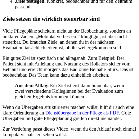
Ziele festlegen.
Konkret, beobachtbar und für den Zeitraum
passend.
Ziele setzen die wirklich steuerbar sind
Viele Pflegepläne scheitern nicht an der Beobachtung, sondern an
unklaren Zielen. „Mobilität verbessern“ klingt gut, ist aber nicht
steuerbar. Du brauchst Ziele, an denen du in der nächsten
Evaluation tatsächlich erkennst, ob ihr weitergekommen seid.
Ein gutes Ziel ist spezifisch und alltagsnah. Zum Beispiel: Der
Patient steht mit Anleitung und Nutzung des Rollators sicher vom
Bett auf und erreicht morgens das Bad ohne Beinahe-Sturz. Das ist
beobachtbar. Das Team kann dazu einheitlich arbeiten.
Aus dem Alltag:
Ein Ziel ist erst dann brauchbar, wenn
zwei verschiedene Kolleginnen bei der Evaluation zum
gleichen Ergebnis kommen können.
Wenn du Übergaben strukturierter machen willst, hilft dir auch eine
klare Orientierung an
Dienstübergabe in der Pflege als PDF
. Gute
Übergaben und gute Pflegeplanung greifen direkt ineinander.
Zur Vertiefung passt dieses Video, wenn du den Ablauf noch einmal
kompakt visualisiert sehen willst.