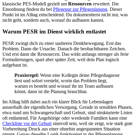
klassische PES-Modell gezielt um
Ressourcen
erweitert. Die
Einordnung findest du bei
Pflegepur zur Pflegeplanung
. Dieser
Punkt ist im Alltag entscheidend. Du dokumentierst nicht nur, was
nicht geht, sondern auch, worauf du aufbauen kannst.
Warum PESR im Dienst wirklich entlastet
PESR zwingt dich zu einer sauberen Denkbewegung. Erst das
Problem. Dann die Ursache. Danach die beobachtbaren Zeichen.
Und erst dann die Ressourcen. Das wirkt anfangs strenger als freie
Formulierungen, spart aber später Zeit, weil dein Plan logisch
aufgebaut ist.
Praxisregel:
Wenn eine Kollegin deine Pflegediagnose
liest und sofort versteht, worin das Problem liegt,
warum es besteht und worauf ihr im Team aufbauen
könnt, dann ist die Planung brauchbar.
Im Alltag hilft dabei auch ein klarer Blick für Lebenslagen
ausserhalb der eigentlichen Versorgung. Gerade in sensiblen Phasen,
etwa rund um Schwangerschaft und Geburt, sind strukturierte Listen
oft entlastend. Für Angehörige oder werdende Familien kann eine
Checkliste vor der Geburt
sinnvoll sein, weil sie zeigt, wie stark gute
Vorbereitung Druck aus einer ohnehin angespannten Situation
nimmt. Genau dieselbe Logik funktioniert in der Pflegeplanung.