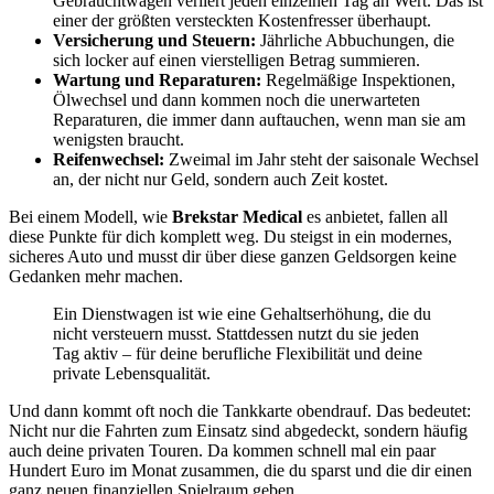
Gebrauchtwagen verliert jeden einzelnen Tag an Wert. Das ist
einer der größten versteckten Kostenfresser überhaupt.
Versicherung und Steuern:
Jährliche Abbuchungen, die
sich locker auf einen vierstelligen Betrag summieren.
Wartung und Reparaturen:
Regelmäßige Inspektionen,
Ölwechsel und dann kommen noch die unerwarteten
Reparaturen, die immer dann auftauchen, wenn man sie am
wenigsten braucht.
Reifenwechsel:
Zweimal im Jahr steht der saisonale Wechsel
an, der nicht nur Geld, sondern auch Zeit kostet.
Bei einem Modell, wie
Brekstar Medical
es anbietet, fallen all
diese Punkte für dich komplett weg. Du steigst in ein modernes,
sicheres Auto und musst dir über diese ganzen Geldsorgen keine
Gedanken mehr machen.
Ein Dienstwagen ist wie eine Gehaltserhöhung, die du
nicht versteuern musst. Stattdessen nutzt du sie jeden
Tag aktiv – für deine berufliche Flexibilität und deine
private Lebensqualität.
Und dann kommt oft noch die Tankkarte obendrauf. Das bedeutet:
Nicht nur die Fahrten zum Einsatz sind abgedeckt, sondern häufig
auch deine privaten Touren. Da kommen schnell mal ein paar
Hundert Euro im Monat zusammen, die du sparst und die dir einen
ganz neuen finanziellen Spielraum geben.