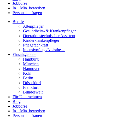
Jobbörse
In 1 Min. bewerben
Personal anfragen
Berufe
Altenpfleger
Gesundheits- & Krankenpfleger
Operationstechnischer Assistent
Kinderkrankenpfleger
Pflegefachkraft
Intensivpflege/Anästhesie
Einsatzgebiete
Hamburg
München
Hannover
Köln
Berlin
Düsseldorf
Frankfurt
Bundesweit
Für Unternehmen
Blog
Jobbörse
In 1 Min. bewerben
Personal anfragen