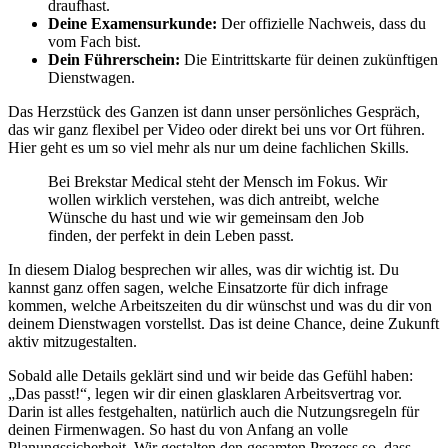
draufhast.
Deine Examensurkunde:
Der offizielle Nachweis, dass du
vom Fach bist.
Dein Führerschein:
Die Eintrittskarte für deinen zukünftigen
Dienstwagen.
Das Herzstück des Ganzen ist dann unser persönliches Gespräch,
das wir ganz flexibel per Video oder direkt bei uns vor Ort führen.
Hier geht es um so viel mehr als nur um deine fachlichen Skills.
Bei Brekstar Medical steht der Mensch im Fokus. Wir
wollen wirklich verstehen, was dich antreibt, welche
Wünsche du hast und wie wir gemeinsam den Job
finden, der perfekt in dein Leben passt.
In diesem Dialog besprechen wir alles, was dir wichtig ist. Du
kannst ganz offen sagen, welche Einsatzorte für dich infrage
kommen, welche Arbeitszeiten du dir wünschst und was du dir von
deinem Dienstwagen vorstellst. Das ist deine Chance, deine Zukunft
aktiv mitzugestalten.
Sobald alle Details geklärt sind und wir beide das Gefühl haben:
„Das passt!“, legen wir dir einen glasklaren Arbeitsvertrag vor.
Darin ist alles festgehalten, natürlich auch die Nutzungsregeln für
deinen Firmenwagen. So hast du von Anfang an volle
Planungssicherheit. Wir gestalten den gesamten Prozess so, dass