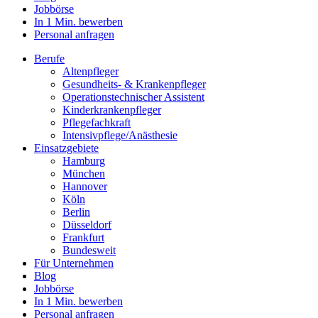
Jobbörse
In 1 Min. bewerben
Personal anfragen
Berufe
Altenpfleger
Gesundheits- & Krankenpfleger
Operationstechnischer Assistent
Kinderkrankenpfleger
Pflegefachkraft
Intensivpflege/Anästhesie
Einsatzgebiete
Hamburg
München
Hannover
Köln
Berlin
Düsseldorf
Frankfurt
Bundesweit
Für Unternehmen
Blog
Jobbörse
In 1 Min. bewerben
Personal anfragen