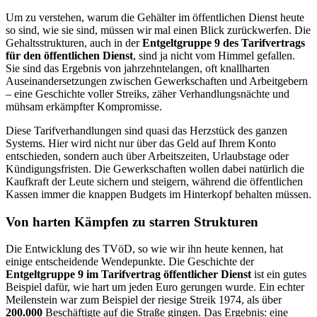
Um zu verstehen, warum die Gehälter im öffentlichen Dienst heute
so sind, wie sie sind, müssen wir mal einen Blick zurückwerfen. Die
Gehaltsstrukturen, auch in der
Entgeltgruppe 9 des Tarifvertrags
für den öffentlichen Dienst
, sind ja nicht vom Himmel gefallen.
Sie sind das Ergebnis von jahrzehntelangen, oft knallharten
Auseinandersetzungen zwischen Gewerkschaften und Arbeitgebern
– eine Geschichte voller Streiks, zäher Verhandlungsnächte und
mühsam erkämpfter Kompromisse.
Diese Tarifverhandlungen sind quasi das Herzstück des ganzen
Systems. Hier wird nicht nur über das Geld auf Ihrem Konto
entschieden, sondern auch über Arbeitszeiten, Urlaubstage oder
Kündigungsfristen. Die Gewerkschaften wollen dabei natürlich die
Kaufkraft der Leute sichern und steigern, während die öffentlichen
Kassen immer die knappen Budgets im Hinterkopf behalten müssen.
Von harten Kämpfen zu starren Strukturen
Die Entwicklung des TVöD, so wie wir ihn heute kennen, hat
einige entscheidende Wendepunkte. Die Geschichte der
Entgeltgruppe 9 im Tarifvertrag öffentlicher Dienst
ist ein gutes
Beispiel dafür, wie hart um jeden Euro gerungen wurde. Ein echter
Meilenstein war zum Beispiel der riesige Streik 1974, als über
200.000
Beschäftigte auf die Straße gingen. Das Ergebnis: eine