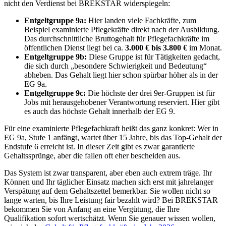
nicht den Verdienst bei BREKSTAR widerspiegeln:
Entgeltgruppe 9a:
Hier landen viele Fachkräfte, zum
Beispiel examinierte Pflegekräfte direkt nach der Ausbildung.
Das durchschnittliche Bruttogehalt für Pflegefachkräfte im
öffentlichen Dienst liegt bei ca.
3.000 € bis 3.800 €
im Monat.
Entgeltgruppe 9b:
Diese Gruppe ist für Tätigkeiten gedacht,
die sich durch „besondere Schwierigkeit und Bedeutung“
abheben. Das Gehalt liegt hier schon spürbar höher als in der
EG 9a.
Entgeltgruppe 9c:
Die höchste der drei 9er-Gruppen ist für
Jobs mit herausgehobener Verantwortung reserviert. Hier gibt
es auch das höchste Gehalt innerhalb der EG 9.
Für eine examinierte Pflegefachkraft heißt das ganz konkret: Wer in
EG 9a, Stufe 1 anfängt, wartet über 15 Jahre, bis das Top-Gehalt der
Endstufe 6 erreicht ist. In dieser Zeit gibt es zwar garantierte
Gehaltssprünge, aber die fallen oft eher bescheiden aus.
Das System ist zwar transparent, aber eben auch extrem träge. Ihr
Können und Ihr täglicher Einsatz machen sich erst mit jahrelanger
Verspätung auf dem Gehaltszettel bemerkbar. Sie wollen nicht so
lange warten, bis Ihre Leistung fair bezahlt wird? Bei BREKSTAR
bekommen Sie von Anfang an eine Vergütung, die Ihre
Qualifikation sofort wertschätzt. Wenn Sie genauer wissen wollen,