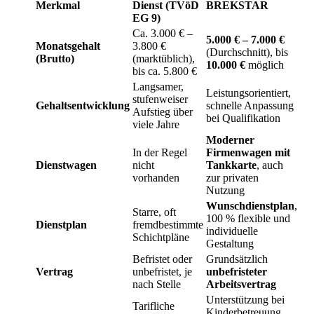
Merkmal
Dienst (TVöD
BREKSTAR
EG 9)
Ca. 3.000 € –
5.000 € – 7.000 €
Monatsgehalt
3.800 €
(Durchschnitt), bis
(Brutto)
(marktüblich),
10.000 €
möglich
bis ca. 5.800 €
Langsamer,
Leistungsorientiert,
stufenweiser
Gehaltsentwicklung
schnelle Anpassung
Aufstieg über
bei Qualifikation
viele Jahre
Moderner
In der Regel
Firmenwagen mit
Dienstwagen
nicht
Tankkarte
, auch
vorhanden
zur privaten
Nutzung
Wunschdienstplan
,
Starre, oft
100 % flexible und
Dienstplan
fremdbestimmte
individuelle
Schichtpläne
Gestaltung
Befristet oder
Grundsätzlich
Vertrag
unbefristet, je
unbefristeter
nach Stelle
Arbeitsvertrag
Unterstützung bei
Tarifliche
Kinderbetreuung,