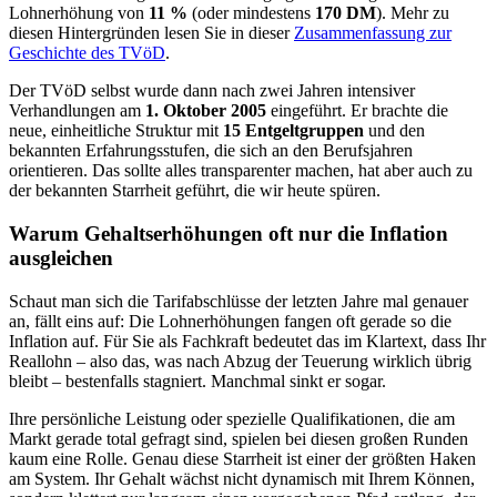
Lohnerhöhung von
11 %
(oder mindestens
170 DM
). Mehr zu
diesen Hintergründen lesen Sie in dieser
Zusammenfassung zur
Geschichte des TVöD
.
Der TVöD selbst wurde dann nach zwei Jahren intensiver
Verhandlungen am
1. Oktober 2005
eingeführt. Er brachte die
neue, einheitliche Struktur mit
15 Entgeltgruppen
und den
bekannten Erfahrungsstufen, die sich an den Berufsjahren
orientieren. Das sollte alles transparenter machen, hat aber auch zu
der bekannten Starrheit geführt, die wir heute spüren.
Warum Gehaltserhöhungen oft nur die Inflation
ausgleichen
Schaut man sich die Tarifabschlüsse der letzten Jahre mal genauer
an, fällt eins auf: Die Lohnerhöhungen fangen oft gerade so die
Inflation auf. Für Sie als Fachkraft bedeutet das im Klartext, dass Ihr
Reallohn – also das, was nach Abzug der Teuerung wirklich übrig
bleibt – bestenfalls stagniert. Manchmal sinkt er sogar.
Ihre persönliche Leistung oder spezielle Qualifikationen, die am
Markt gerade total gefragt sind, spielen bei diesen großen Runden
kaum eine Rolle. Genau diese Starrheit ist einer der größten Haken
am System. Ihr Gehalt wächst nicht dynamisch mit Ihrem Können,