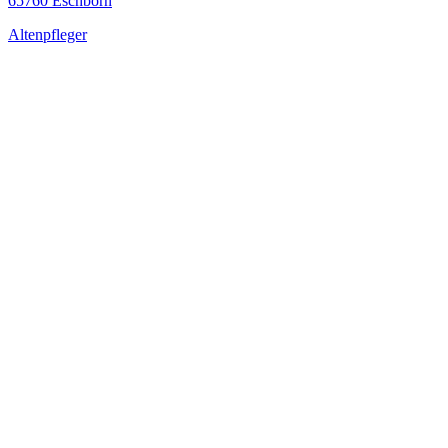
65760 Eschborn
Altenpfleger