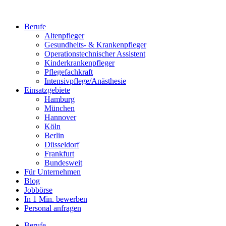
Berufe
Altenpfleger
Gesundheits- & Krankenpfleger
Operationstechnischer Assistent
Kinderkrankenpfleger
Pflegefachkraft
Intensivpflege/Anästhesie
Einsatzgebiete
Hamburg
München
Hannover
Köln
Berlin
Düsseldorf
Frankfurt
Bundesweit
Für Unternehmen
Blog
Jobbörse
In 1 Min. bewerben
Personal anfragen
Berufe