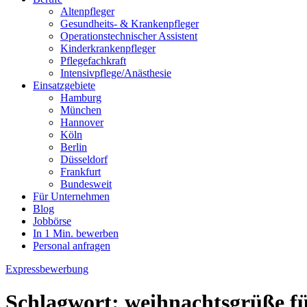
Altenpfleger
Gesundheits- & Krankenpfleger
Operationstechnischer Assistent
Kinderkrankenpfleger
Pflegefachkraft
Intensivpflege/Anästhesie
Einsatzgebiete
Hamburg
München
Hannover
Köln
Berlin
Düsseldorf
Frankfurt
Bundesweit
Für Unternehmen
Blog
Jobbörse
In 1 Min. bewerben
Personal anfragen
Expressbewerbung
Schlagwort:
weihnachtsgrüße fü