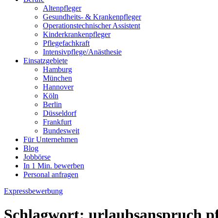
Altenpfleger
Gesundheits- & Krankenpfleger
Operationstechnischer Assistent
Kinderkrankenpfleger
Pflegefachkraft
Intensivpflege/Anästhesie
Einsatzgebiete
Hamburg
München
Hannover
Köln
Berlin
Düsseldorf
Frankfurt
Bundesweit
Für Unternehmen
Blog
Jobbörse
In 1 Min. bewerben
Personal anfragen
Expressbewerbung
Schlagwort:
urlaubsanspruch pf