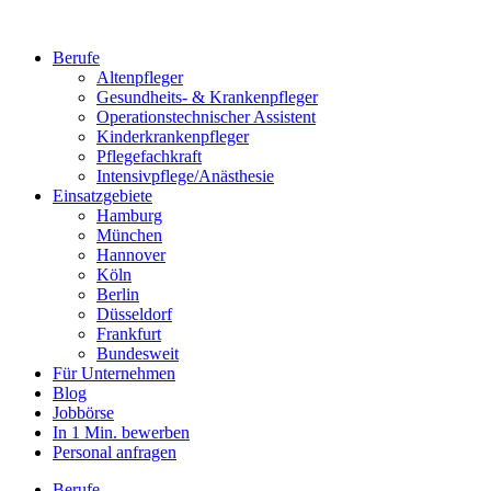
Berufe
Altenpfleger
Gesundheits- & Krankenpfleger
Operationstechnischer Assistent
Kinderkrankenpfleger
Pflegefachkraft
Intensivpflege/Anästhesie
Einsatzgebiete
Hamburg
München
Hannover
Köln
Berlin
Düsseldorf
Frankfurt
Bundesweit
Für Unternehmen
Blog
Jobbörse
In 1 Min. bewerben
Personal anfragen
Berufe