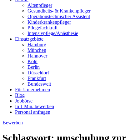
Altenpfleger
Gesundheits- & Krankenpfleger
Operationstechnischer Assistent
Kinderkrankenpfleger
Pflegefachkraft
Intensivpflege/Anästhesie
Einsatzgebiete
Hamburg
München
Hannover
Köln
Berlin
Düsseldorf
Frankfurt
Bundesweit
Für Unternehmen
Blog
Jobbörse
In 1 Min. bewerben
Personal anfragen
Bewerben
Schlagwort:
umschulung zur