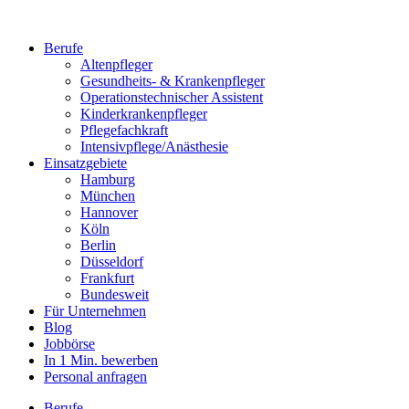
Berufe
Altenpfleger
Gesundheits- & Krankenpfleger
Operationstechnischer Assistent
Kinderkrankenpfleger
Pflegefachkraft
Intensivpflege/Anästhesie
Einsatzgebiete
Hamburg
München
Hannover
Köln
Berlin
Düsseldorf
Frankfurt
Bundesweit
Für Unternehmen
Blog
Jobbörse
In 1 Min. bewerben
Personal anfragen
Berufe