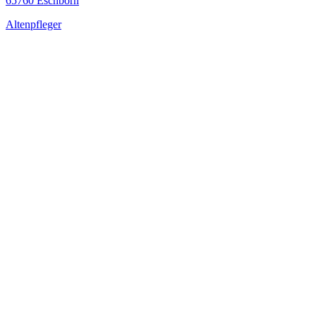
65760 Eschborn
Altenpfleger