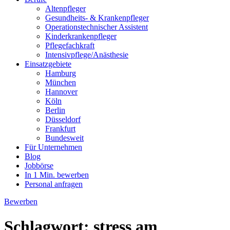
Altenpfleger
Gesundheits- & Krankenpfleger
Operationstechnischer Assistent
Kinderkrankenpfleger
Pflegefachkraft
Intensivpflege/Anästhesie
Einsatzgebiete
Hamburg
München
Hannover
Köln
Berlin
Düsseldorf
Frankfurt
Bundesweit
Für Unternehmen
Blog
Jobbörse
In 1 Min. bewerben
Personal anfragen
Bewerben
Schlagwort:
stress am