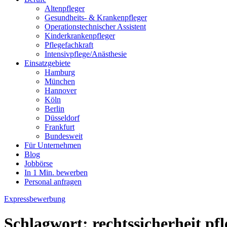
Altenpfleger
Gesundheits- & Krankenpfleger
Operationstechnischer Assistent
Kinderkrankenpfleger
Pflegefachkraft
Intensivpflege/Anästhesie
Einsatzgebiete
Hamburg
München
Hannover
Köln
Berlin
Düsseldorf
Frankfurt
Bundesweit
Für Unternehmen
Blog
Jobbörse
In 1 Min. bewerben
Personal anfragen
Expressbewerbung
Schlagwort:
rechtssicherheit pfl