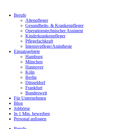
Berufe
Altenpfleger
Gesundheits- & Krankenpfleger
Operationstechnischer Assistent
Kinderkrankenpfleger
Pflegefachkraft
Intensivpflege/Anästhesie
Einsatzgebiete
Hamburg
München
Hannover
Köln
Berlin
Düsseldorf
Frankfurt
Bundesweit
Für Unternehmen
Blog
Jobbörse
In 1 Min. bewerben
Personal anfragen
Berufe