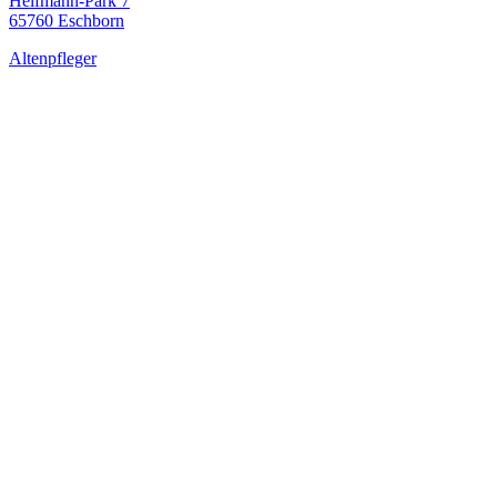
Helfmann-Park 7
65760 Eschborn
Altenpfleger