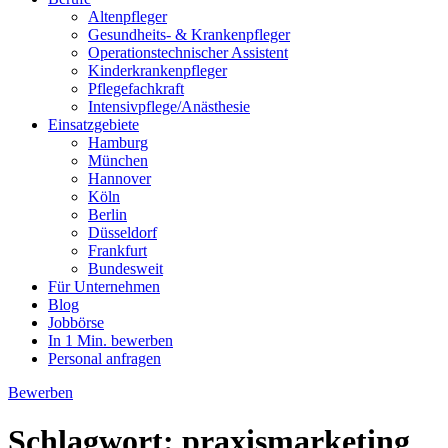
Altenpfleger
Gesundheits- & Krankenpfleger
Operationstechnischer Assistent
Kinderkrankenpfleger
Pflegefachkraft
Intensivpflege/Anästhesie
Einsatzgebiete
Hamburg
München
Hannover
Köln
Berlin
Düsseldorf
Frankfurt
Bundesweit
Für Unternehmen
Blog
Jobbörse
In 1 Min. bewerben
Personal anfragen
Bewerben
Schlagwort:
praxismarketing