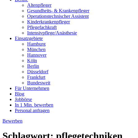
Altenpfleger
Gesundheits- & Krankenpfleger
Operationstechnischer Assistent
Kinderkrankenpfleger
Pflegefachkraft
Intensivpflege/Anästhesie
Einsatzgebiete
Hamburg
München
Hannover
Köln
Berlin
Düsseldorf
Frankfurt
Bundesweit
Für Unternehmen
Blog
Jobbörse
In 1 Min. bewerben
Personal anfragen
Bewerben
Schlagwort:
pflegetechniken