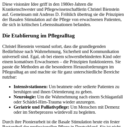
Diese visionäre Idee griff in den 1980er-Jahren die
Krankenschwester und Pflegewissenschaftlerin Christel Bienstein
auf. Gemeinsam mit Andreas D. Fröhlich übertrug sie die Prinzipien
der Basalen Stimulation auf die Pflege von erwachsenen Patienten,
die sich in kritischen Lebenssituationen befanden.
Die Etablierung im Pflegealltag
Christel Bienstein verstand sofort, dass die grundlegenden
Bedürfnisse nach Wahrnehmung, Sicherheit und Kommunikation
universell sind. Egal, ob bei einem schwerstbehinderten Kind oder
einem komatösen Erwachsenen – die Prinzipien funktionieren. Sie
passte die Methoden an die besonderen Herausforderungen im
Pflegealltag an und machte sie für ganz unterschiedliche Bereiche
nutzbar:
Intensivstationen:
Um beatmete oder sedierte Patienten zu
beruhigen und ihnen Orientierung zu geben.
Neurologie:
Um die Wahrnehmung nach einem Schlaganfall
oder Schädel-Hirn-Trauma wieder anzuregen.
Geriatrie und Palliativpflege:
Um Menschen mit Demenz
oder im Sterbeprozess würdevoll zu begleiten.
Durch ihre Pionierarbeit ist die Basale Stimulation heute ein fester
Bestandteil der professionellen Pflege in Deutschland. Sie ist nicht