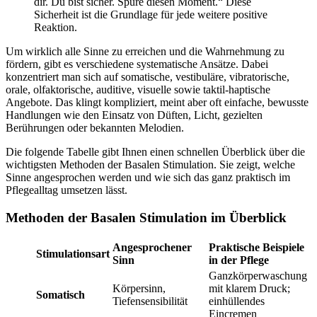
dir. Du bist sicher. Spüre diesen Moment.“ Diese
Sicherheit ist die Grundlage für jede weitere positive
Reaktion.
Um wirklich alle Sinne zu erreichen und die Wahrnehmung zu
fördern, gibt es verschiedene systematische Ansätze. Dabei
konzentriert man sich auf somatische, vestibuläre, vibratorische,
orale, olfaktorische, auditive, visuelle sowie taktil-haptische
Angebote. Das klingt kompliziert, meint aber oft einfache, bewusste
Handlungen wie den Einsatz von Düften, Licht, gezielten
Berührungen oder bekannten Melodien.
Die folgende Tabelle gibt Ihnen einen schnellen Überblick über die
wichtigsten Methoden der Basalen Stimulation. Sie zeigt, welche
Sinne angesprochen werden und wie sich das ganz praktisch im
Pflegealltag umsetzen lässt.
Methoden der Basalen Stimulation im Überblick
Angesprochener
Praktische Beispiele
Stimulationsart
Sinn
in der Pflege
Ganzkörperwaschung
Körpersinn,
mit klarem Druck;
Somatisch
Tiefensensibilität
einhüllendes
Eincremen