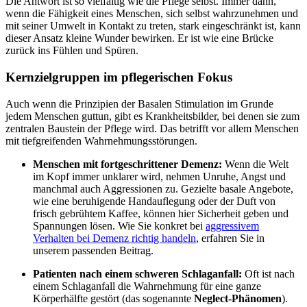
Die Antwort ist so vielfältig wie die Pflege selbst. Immer dann,
wenn die Fähigkeit eines Menschen, sich selbst wahrzunehmen und
mit seiner Umwelt in Kontakt zu treten, stark eingeschränkt ist, kann
dieser Ansatz kleine Wunder bewirken. Er ist wie eine Brücke
zurück ins Fühlen und Spüren.
Kernzielgruppen im pflegerischen Fokus
Auch wenn die Prinzipien der Basalen Stimulation im Grunde
jedem Menschen guttun, gibt es Krankheitsbilder, bei denen sie zum
zentralen Baustein der Pflege wird. Das betrifft vor allem Menschen
mit tiefgreifenden Wahrnehmungsstörungen.
Menschen mit fortgeschrittener Demenz:
Wenn die Welt
im Kopf immer unklarer wird, nehmen Unruhe, Angst und
manchmal auch Aggressionen zu. Gezielte basale Angebote,
wie eine beruhigende Handauflegung oder der Duft von
frisch gebrühtem Kaffee, können hier Sicherheit geben und
Spannungen lösen. Wie Sie konkret bei
aggressivem
Verhalten bei Demenz richtig handeln
, erfahren Sie in
unserem passenden Beitrag.
Patienten nach einem schweren Schlaganfall:
Oft ist nach
einem Schlaganfall die Wahrnehmung für eine ganze
Körperhälfte gestört (das sogenannte
Neglect-Phänomen
).