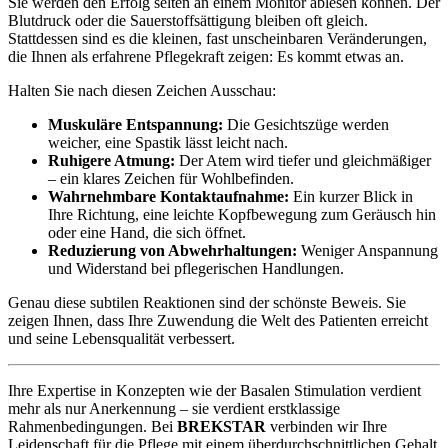
Sie werden den Erfolg selten an einem Monitor ablesen können. Der
Blutdruck oder die Sauerstoffsättigung bleiben oft gleich.
Stattdessen sind es die kleinen, fast unscheinbaren Veränderungen,
die Ihnen als erfahrene Pflegekraft zeigen: Es kommt etwas an.
Halten Sie nach diesen Zeichen Ausschau:
Muskuläre Entspannung:
Die Gesichtszüge werden
weicher, eine Spastik lässt leicht nach.
Ruhigere Atmung:
Der Atem wird tiefer und gleichmäßiger
– ein klares Zeichen für Wohlbefinden.
Wahrnehmbare Kontaktaufnahme:
Ein kurzer Blick in
Ihre Richtung, eine leichte Kopfbewegung zum Geräusch hin
oder eine Hand, die sich öffnet.
Reduzierung von Abwehrhaltungen:
Weniger Anspannung
und Widerstand bei pflegerischen Handlungen.
Genau diese subtilen Reaktionen sind der schönste Beweis. Sie
zeigen Ihnen, dass Ihre Zuwendung die Welt des Patienten erreicht
und seine Lebensqualität verbessert.
Ihre Expertise in Konzepten wie der Basalen Stimulation verdient
mehr als nur Anerkennung – sie verdient erstklassige
Rahmenbedingungen. Bei
BREKSTAR
verbinden wir Ihre
Leidenschaft für die Pflege mit einem überdurchschnittlichen Gehalt