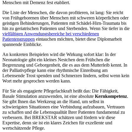
Menschen mit Demenz fest etabliert.
Die Liste der Menschen, die davon profitieren, ist lang: Sie reicht
von Frühgeborenen über Menschen mit schweren körperlichen oder
geistigen Behinderungen, Patienten mit Schädel-Hirn-Traumata bis
hin zu geriatrischen Patienten und Sterbenden. Wenn Sie tiefer in die
vielfältigen Anwendungsbereiche bei verschiedenen
Patientengruppen
eintauchen möchten, bietet diese Diplomarbeit
spannende Einblicke.
An konkreten Beispielen wird die Wirkung sofort klar: In der
Neonatologie gibt ein kleines Nestchen dem Frühchen die
Begrenzung und Geborgenheit, die es aus dem Mutterleib kennt. In
der Palliativpflege kann eine rhythmische Einreibung am
Lebensende Trost spenden und Schmerzen lindern, selbst wenn kein
Wort mehr gesprochen werden kann.
Für Sie als engagierte Pflegefachkraft heißt das: Die Fähigkeit,
Basale Stimulation anzuwenden, ist eine absolute
Kernkompetenz
.
Sie gibt Ihnen das Werkzeug an die Hand, um selbst in
schwierigsten Situationen eine Verbindung aufzubauen, Vertrauen
zu schaffen und die Lebensqualität Ihrer Patienten fundamental zu
verbessern. Bei BREKSTAR schätzen und fördern wir diese
Expertise, denn sie ist ein klares Zeichen für exzellente und
wertschätzende Pflege.