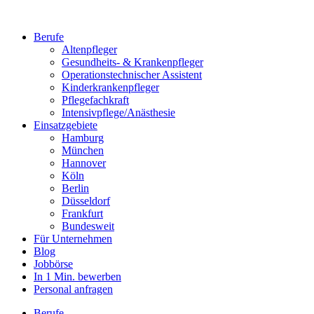
Berufe
Altenpfleger
Gesundheits- & Krankenpfleger
Operationstechnischer Assistent
Kinderkrankenpfleger
Pflegefachkraft
Intensivpflege/Anästhesie
Einsatzgebiete
Hamburg
München
Hannover
Köln
Berlin
Düsseldorf
Frankfurt
Bundesweit
Für Unternehmen
Blog
Jobbörse
In 1 Min. bewerben
Personal anfragen
Berufe