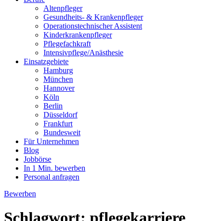
Altenpfleger
Gesundheits- & Krankenpfleger
Operationstechnischer Assistent
Kinderkrankenpfleger
Pflegefachkraft
Intensivpflege/Anästhesie
Einsatzgebiete
Hamburg
München
Hannover
Köln
Berlin
Düsseldorf
Frankfurt
Bundesweit
Für Unternehmen
Blog
Jobbörse
In 1 Min. bewerben
Personal anfragen
Bewerben
Schlagwort:
pflegekarriere