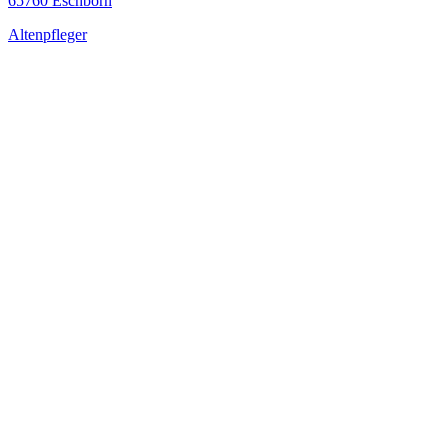
65760 Eschborn
Altenpfleger