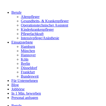
Berufe
Altenpfleger
Gesundheits- & Krankenpfleger
Operationstechnischer Assistent
Kinderkrankenpfleger
Pflegefachkraft
Intensivpflege/Anästhesie
Einsatzgebiete
Hamburg
München
Hannover
Köln
Berlin
Düsseldorf
Frankfurt
Bundesweit
Für Unternehmen
Blog
Jobbörse
In 1 Min. bewerben
Personal anfragen
Berufe