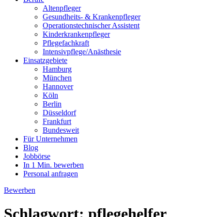
Altenpfleger
Gesundheits- & Krankenpfleger
Operationstechnischer Assistent
Kinderkrankenpfleger
Pflegefachkraft
Intensivpflege/Anästhesie
Einsatzgebiete
Hamburg
München
Hannover
Köln
Berlin
Düsseldorf
Frankfurt
Bundesweit
Für Unternehmen
Blog
Jobbörse
In 1 Min. bewerben
Personal anfragen
Bewerben
Schlagwort:
pflegehelfer