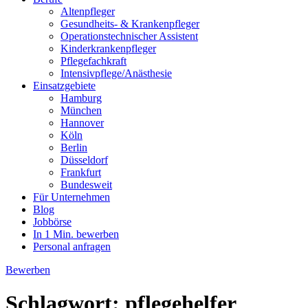
Altenpfleger
Gesundheits- & Krankenpfleger
Operationstechnischer Assistent
Kinderkrankenpfleger
Pflegefachkraft
Intensivpflege/Anästhesie
Einsatzgebiete
Hamburg
München
Hannover
Köln
Berlin
Düsseldorf
Frankfurt
Bundesweit
Für Unternehmen
Blog
Jobbörse
In 1 Min. bewerben
Personal anfragen
Bewerben
Schlagwort:
pflegehelfer