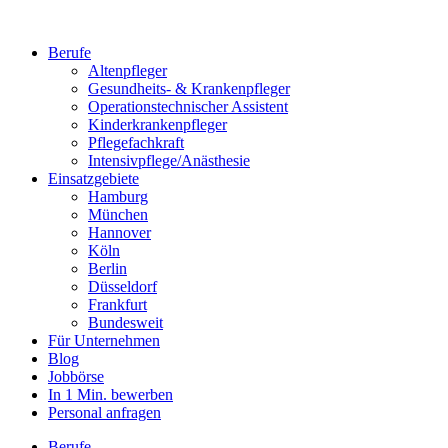
Berufe
Altenpfleger
Gesundheits- & Krankenpfleger
Operationstechnischer Assistent
Kinderkrankenpfleger
Pflegefachkraft
Intensivpflege/Anästhesie
Einsatzgebiete
Hamburg
München
Hannover
Köln
Berlin
Düsseldorf
Frankfurt
Bundesweit
Für Unternehmen
Blog
Jobbörse
In 1 Min. bewerben
Personal anfragen
Berufe