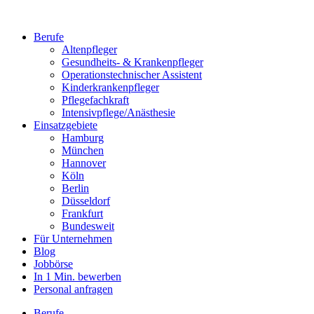
Berufe
Altenpfleger
Gesundheits- & Krankenpfleger
Operationstechnischer Assistent
Kinderkrankenpfleger
Pflegefachkraft
Intensivpflege/Anästhesie
Einsatzgebiete
Hamburg
München
Hannover
Köln
Berlin
Düsseldorf
Frankfurt
Bundesweit
Für Unternehmen
Blog
Jobbörse
In 1 Min. bewerben
Personal anfragen
Berufe