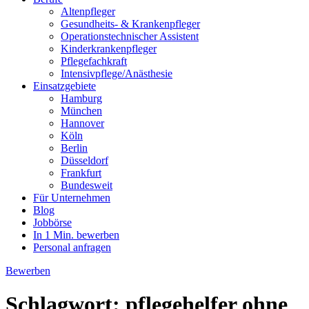
Altenpfleger
Gesundheits- & Krankenpfleger
Operationstechnischer Assistent
Kinderkrankenpfleger
Pflegefachkraft
Intensivpflege/Anästhesie
Einsatzgebiete
Hamburg
München
Hannover
Köln
Berlin
Düsseldorf
Frankfurt
Bundesweit
Für Unternehmen
Blog
Jobbörse
In 1 Min. bewerben
Personal anfragen
Bewerben
Schlagwort:
pflegehelfer ohne