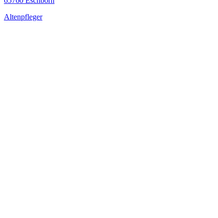
65760 Eschborn
Altenpfleger