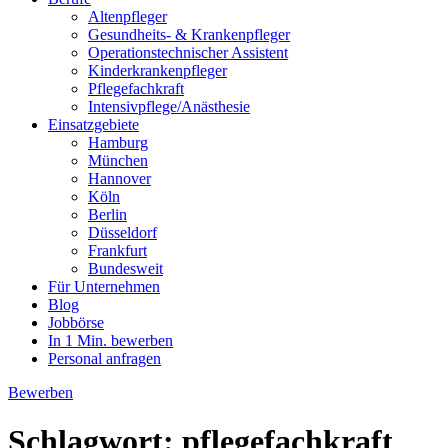
Altenpfleger
Gesundheits- & Krankenpfleger
Operationstechnischer Assistent
Kinderkrankenpfleger
Pflegefachkraft
Intensivpflege/Anästhesie
Einsatzgebiete
Hamburg
München
Hannover
Köln
Berlin
Düsseldorf
Frankfurt
Bundesweit
Für Unternehmen
Blog
Jobbörse
In 1 Min. bewerben
Personal anfragen
Bewerben
Schlagwort:
pflegefachkraft