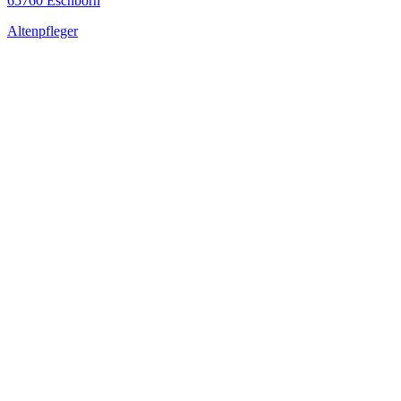
65760 Eschborn
Altenpfleger