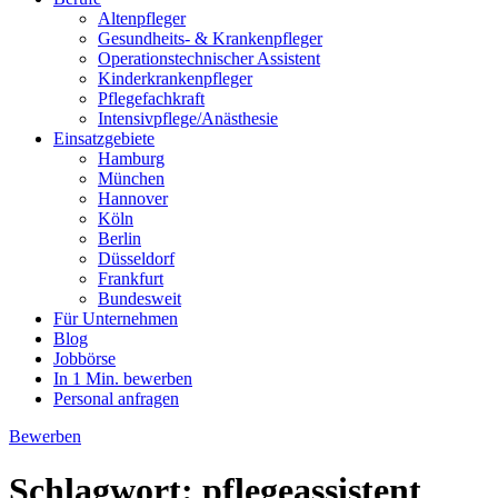
Altenpfleger
Gesundheits- & Krankenpfleger
Operationstechnischer Assistent
Kinderkrankenpfleger
Pflegefachkraft
Intensivpflege/Anästhesie
Einsatzgebiete
Hamburg
München
Hannover
Köln
Berlin
Düsseldorf
Frankfurt
Bundesweit
Für Unternehmen
Blog
Jobbörse
In 1 Min. bewerben
Personal anfragen
Bewerben
Schlagwort:
pflegeassistent