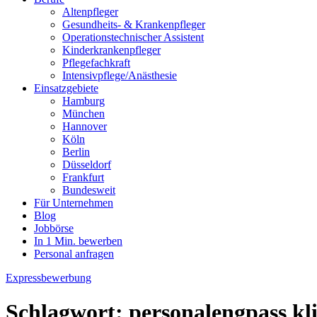
Altenpfleger
Gesundheits- & Krankenpfleger
Operationstechnischer Assistent
Kinderkrankenpfleger
Pflegefachkraft
Intensivpflege/Anästhesie
Einsatzgebiete
Hamburg
München
Hannover
Köln
Berlin
Düsseldorf
Frankfurt
Bundesweit
Für Unternehmen
Blog
Jobbörse
In 1 Min. bewerben
Personal anfragen
Expressbewerbung
Schlagwort:
personalengpass kl