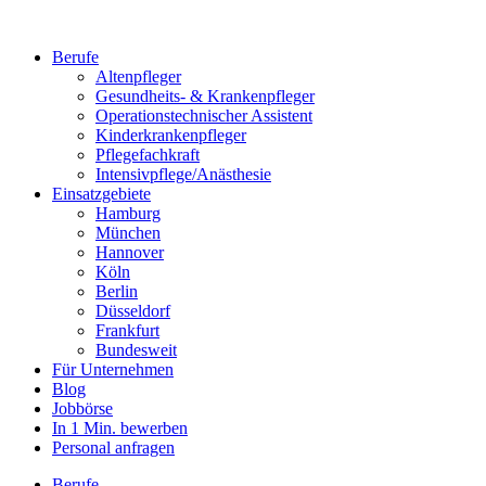
Berufe
Altenpfleger
Gesundheits- & Krankenpfleger
Operationstechnischer Assistent
Kinderkrankenpfleger
Pflegefachkraft
Intensivpflege/Anästhesie
Einsatzgebiete
Hamburg
München
Hannover
Köln
Berlin
Düsseldorf
Frankfurt
Bundesweit
Für Unternehmen
Blog
Jobbörse
In 1 Min. bewerben
Personal anfragen
Berufe