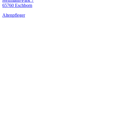
Helfmann-Park 7
65760 Eschborn
Altenpfleger