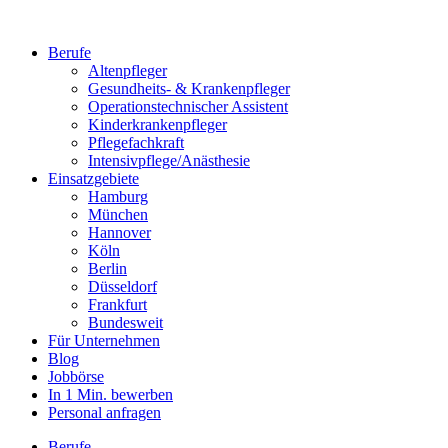
Berufe
Altenpfleger
Gesundheits- & Krankenpfleger
Operationstechnischer Assistent
Kinderkrankenpfleger
Pflegefachkraft
Intensivpflege/Anästhesie
Einsatzgebiete
Hamburg
München
Hannover
Köln
Berlin
Düsseldorf
Frankfurt
Bundesweit
Für Unternehmen
Blog
Jobbörse
In 1 Min. bewerben
Personal anfragen
Berufe