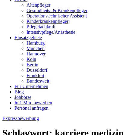
Altenpfleger
Gesundheits- & Krankenpfleger
Operationstechnischer Assistent
Kinderkrankenpfleger
Pflegefachkraft
Intensivpflege/Anästhesie
Einsatzgebiete
Hamburg
München
Hannover
Köln
Berlin
Düsseldorf
Frankfurt
Bundesweit
Für Unternehmen
Blog
Jobbörse
In 1 Min. bewerben
Personal anfragen
Expressbewerbung
Schlagwort:
karriere medizin