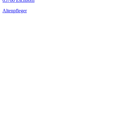
65760 Eschborn
Altenpfleger