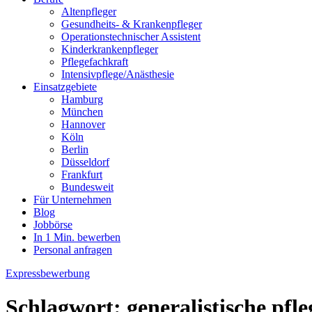
Altenpfleger
Gesundheits- & Krankenpfleger
Operationstechnischer Assistent
Kinderkrankenpfleger
Pflegefachkraft
Intensivpflege/Anästhesie
Einsatzgebiete
Hamburg
München
Hannover
Köln
Berlin
Düsseldorf
Frankfurt
Bundesweit
Für Unternehmen
Blog
Jobbörse
In 1 Min. bewerben
Personal anfragen
Expressbewerbung
Schlagwort:
generalistische pfl