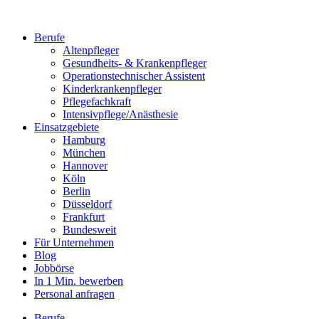
Berufe
Altenpfleger
Gesundheits- & Krankenpfleger
Operationstechnischer Assistent
Kinderkrankenpfleger
Pflegefachkraft
Intensivpflege/Anästhesie
Einsatzgebiete
Hamburg
München
Hannover
Köln
Berlin
Düsseldorf
Frankfurt
Bundesweit
Für Unternehmen
Blog
Jobbörse
In 1 Min. bewerben
Personal anfragen
Berufe