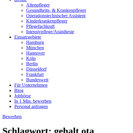
Altenpfleger
Gesundheits- & Krankenpfleger
Operationstechnischer Assistent
Kinderkrankenpfleger
Pflegefachkraft
Intensivpflege/Anästhesie
Einsatzgebiete
Hamburg
München
Hannover
Köln
Berlin
Düsseldorf
Frankfurt
Bundesweit
Für Unternehmen
Blog
Jobbörse
In 1 Min. bewerben
Personal anfragen
Bewerben
Schlagwort:
gehalt ota