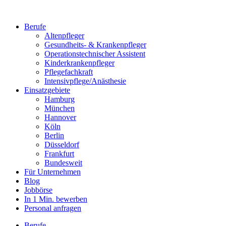
Berufe
Altenpfleger
Gesundheits- & Krankenpfleger
Operationstechnischer Assistent
Kinderkrankenpfleger
Pflegefachkraft
Intensivpflege/Anästhesie
Einsatzgebiete
Hamburg
München
Hannover
Köln
Berlin
Düsseldorf
Frankfurt
Bundesweit
Für Unternehmen
Blog
Jobbörse
In 1 Min. bewerben
Personal anfragen
Berufe