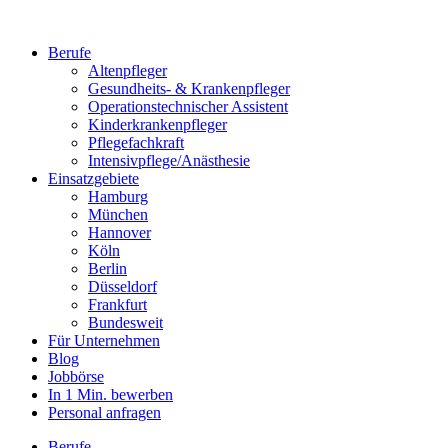
Berufe
Altenpfleger
Gesundheits- & Krankenpfleger
Operationstechnischer Assistent
Kinderkrankenpfleger
Pflegefachkraft
Intensivpflege/Anästhesie
Einsatzgebiete
Hamburg
München
Hannover
Köln
Berlin
Düsseldorf
Frankfurt
Bundesweit
Für Unternehmen
Blog
Jobbörse
In 1 Min. bewerben
Personal anfragen
Berufe