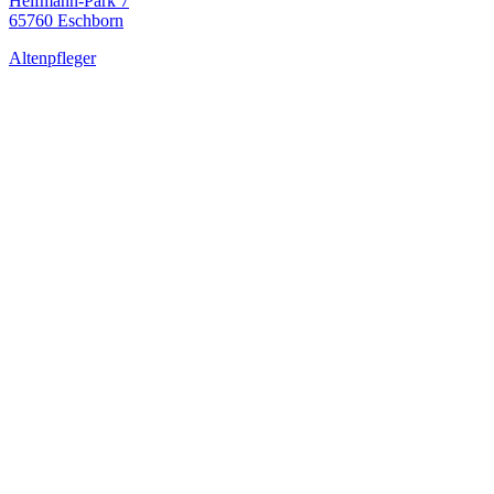
Helfmann-Park 7
65760 Eschborn
Altenpfleger