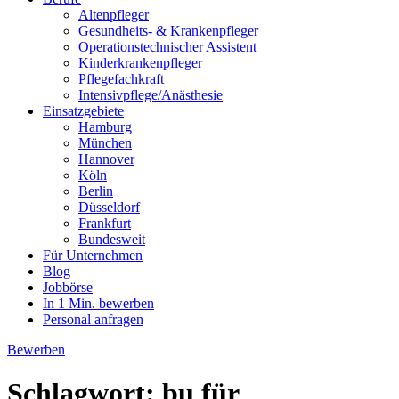
Altenpfleger
Gesundheits- & Krankenpfleger
Operationstechnischer Assistent
Kinderkrankenpfleger
Pflegefachkraft
Intensivpflege/Anästhesie
Einsatzgebiete
Hamburg
München
Hannover
Köln
Berlin
Düsseldorf
Frankfurt
Bundesweit
Für Unternehmen
Blog
Jobbörse
In 1 Min. bewerben
Personal anfragen
Bewerben
Schlagwort:
bu für