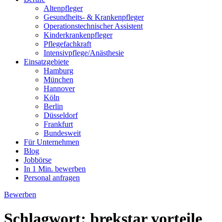
Altenpfleger
Gesundheits- & Krankenpfleger
Operationstechnischer Assistent
Kinderkrankenpfleger
Pflegefachkraft
Intensivpflege/Anästhesie
Einsatzgebiete
Hamburg
München
Hannover
Köln
Berlin
Düsseldorf
Frankfurt
Bundesweit
Für Unternehmen
Blog
Jobbörse
In 1 Min. bewerben
Personal anfragen
Bewerben
Schlagwort:
brekstar vorteile