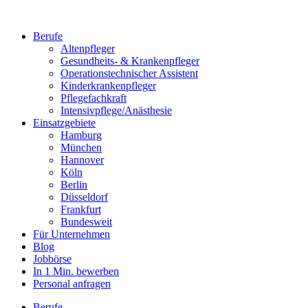
Berufe
Altenpfleger
Gesundheits- & Krankenpfleger
Operationstechnischer Assistent
Kinderkrankenpfleger
Pflegefachkraft
Intensivpflege/Anästhesie
Einsatzgebiete
Hamburg
München
Hannover
Köln
Berlin
Düsseldorf
Frankfurt
Bundesweit
Für Unternehmen
Blog
Jobbörse
In 1 Min. bewerben
Personal anfragen
Berufe