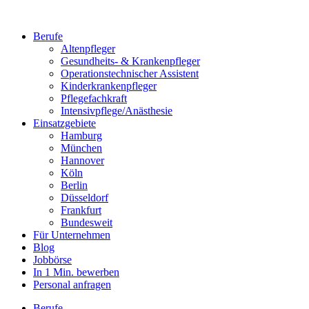
Berufe
Altenpfleger
Gesundheits- & Krankenpfleger
Operationstechnischer Assistent
Kinderkrankenpfleger
Pflegefachkraft
Intensivpflege/Anästhesie
Einsatzgebiete
Hamburg
München
Hannover
Köln
Berlin
Düsseldorf
Frankfurt
Bundesweit
Für Unternehmen
Blog
Jobbörse
In 1 Min. bewerben
Personal anfragen
Berufe