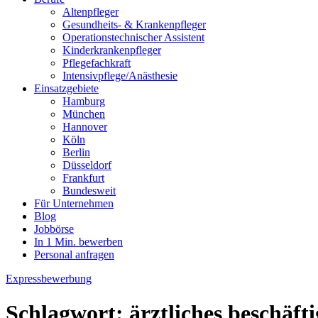
Altenpfleger
Gesundheits- & Krankenpfleger
Operationstechnischer Assistent
Kinderkrankenpfleger
Pflegefachkraft
Intensivpflege/Anästhesie
Einsatzgebiete
Hamburg
München
Hannover
Köln
Berlin
Düsseldorf
Frankfurt
Bundesweit
Für Unternehmen
Blog
Jobbörse
In 1 Min. bewerben
Personal anfragen
Expressbewerbung
Schlagwort:
ärztliches beschäft