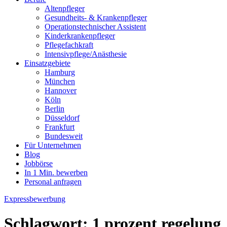
Altenpfleger
Gesundheits- & Krankenpfleger
Operationstechnischer Assistent
Kinderkrankenpfleger
Pflegefachkraft
Intensivpflege/Anästhesie
Einsatzgebiete
Hamburg
München
Hannover
Köln
Berlin
Düsseldorf
Frankfurt
Bundesweit
Für Unternehmen
Blog
Jobbörse
In 1 Min. bewerben
Personal anfragen
Expressbewerbung
Schlagwort:
1 prozent regelung