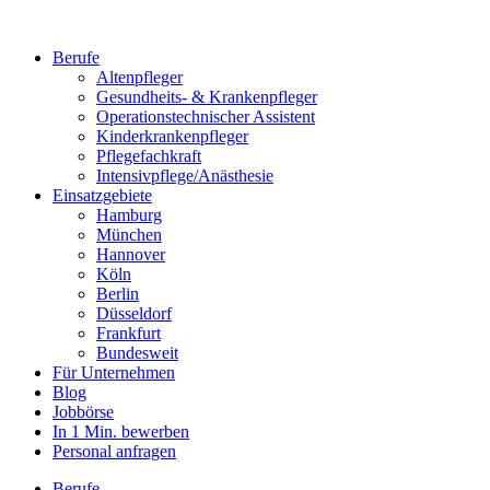
Berufe
Altenpfleger
Gesundheits- & Krankenpfleger
Operationstechnischer Assistent
Kinderkrankenpfleger
Pflegefachkraft
Intensivpflege/Anästhesie
Einsatzgebiete
Hamburg
München
Hannover
Köln
Berlin
Düsseldorf
Frankfurt
Bundesweit
Für Unternehmen
Blog
Jobbörse
In 1 Min. bewerben
Personal anfragen
Berufe