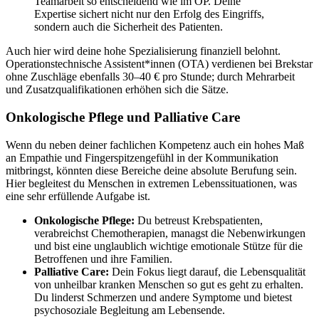
Teamarbeit so entscheidend wie im OP. Deine
Expertise sichert nicht nur den Erfolg des Eingriffs,
sondern auch die Sicherheit des Patienten.
Auch hier wird deine hohe Spezialisierung finanziell belohnt.
Operationstechnische Assistent*innen (OTA) verdienen bei Brekstar
ohne Zuschläge ebenfalls 30–40 € pro Stunde; durch Mehrarbeit
und Zusatzqualifikationen erhöhen sich die Sätze.
Onkologische Pflege und Palliative Care
Wenn du neben deiner fachlichen Kompetenz auch ein hohes Maß
an Empathie und Fingerspitzengefühl in der Kommunikation
mitbringst, könnten diese Bereiche deine absolute Berufung sein.
Hier begleitest du Menschen in extremen Lebenssituationen, was
eine sehr erfüllende Aufgabe ist.
Onkologische Pflege:
Du betreust Krebspatienten,
verabreichst Chemotherapien, managst die Nebenwirkungen
und bist eine unglaublich wichtige emotionale Stütze für die
Betroffenen und ihre Familien.
Palliative Care:
Dein Fokus liegt darauf, die Lebensqualität
von unheilbar kranken Menschen so gut es geht zu erhalten.
Du linderst Schmerzen und andere Symptome und bietest
psychosoziale Begleitung am Lebensende.