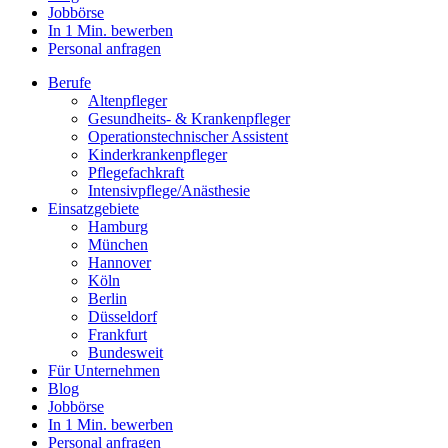
Jobbörse
In 1 Min. bewerben
Personal anfragen
Berufe
Altenpfleger
Gesundheits- & Krankenpfleger
Operationstechnischer Assistent
Kinderkrankenpfleger
Pflegefachkraft
Intensivpflege/Anästhesie
Einsatzgebiete
Hamburg
München
Hannover
Köln
Berlin
Düsseldorf
Frankfurt
Bundesweit
Für Unternehmen
Blog
Jobbörse
In 1 Min. bewerben
Personal anfragen