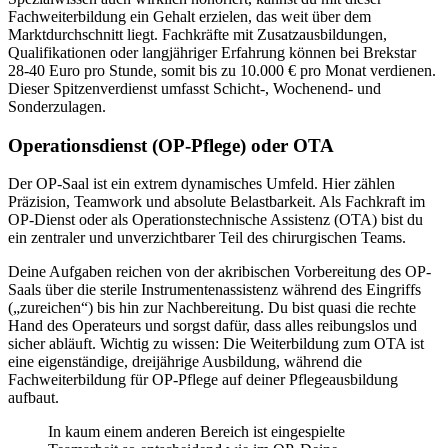
Fachweiterbildung ein Gehalt erzielen, das weit über dem
Marktdurchschnitt liegt. Fachkräfte mit Zusatz­ausbildungen,
Qualifikationen oder langjähriger Erfahrung können bei Brekstar
28-40 Euro pro Stunde, somit bis zu 10.000 € pro Monat verdienen.
Dieser Spitzenverdienst umfasst Schicht‑, Wochenend‑ und
Sonderzulagen.
Operationsdienst (OP-Pflege) oder OTA
Der OP-Saal ist ein extrem dynamisches Umfeld. Hier zählen
Präzision, Teamwork und absolute Belastbarkeit. Als Fachkraft im
OP-Dienst oder als Operationstechnische Assistenz (OTA) bist du
ein zentraler und unverzichtbarer Teil des chirurgischen Teams.
Deine Aufgaben reichen von der akribischen Vorbereitung des OP-
Saals über die sterile Instrumentenassistenz während des Eingriffs
(„zureichen“) bis hin zur Nachbereitung. Du bist quasi die rechte
Hand des Operateurs und sorgst dafür, dass alles reibungslos und
sicher abläuft. Wichtig zu wissen: Die Weiterbildung zum OTA ist
eine eigenständige, dreijährige Ausbildung, während die
Fachweiterbildung für OP-Pflege auf deiner Pflegeausbildung
aufbaut.
In kaum einem anderen Bereich ist eingespielte