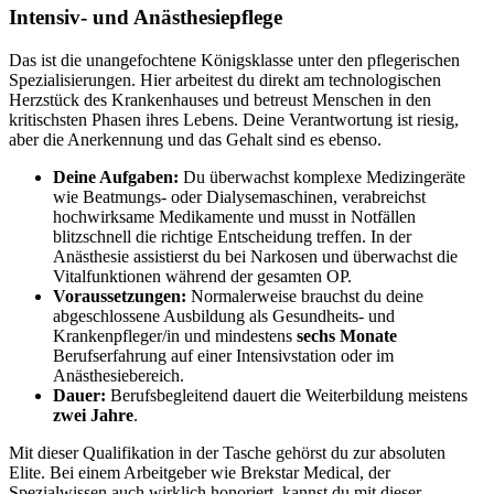
Intensiv- und Anästhesiepflege
Das ist die unangefochtene Königsklasse unter den pflegerischen
Spezialisierungen. Hier arbeitest du direkt am technologischen
Herzstück des Krankenhauses und betreust Menschen in den
kritischsten Phasen ihres Lebens. Deine Verantwortung ist riesig,
aber die Anerkennung und das Gehalt sind es ebenso.
Deine Aufgaben:
Du überwachst komplexe Medizingeräte
wie Beatmungs- oder Dialysemaschinen, verabreichst
hochwirksame Medikamente und musst in Notfällen
blitzschnell die richtige Entscheidung treffen. In der
Anästhesie assistierst du bei Narkosen und überwachst die
Vitalfunktionen während der gesamten OP.
Voraussetzungen:
Normalerweise brauchst du deine
abgeschlossene Ausbildung als Gesundheits- und
Krankenpfleger/in und mindestens
sechs Monate
Berufserfahrung auf einer Intensivstation oder im
Anästhesiebereich.
Dauer:
Berufsbegleitend dauert die Weiterbildung meistens
zwei Jahre
.
Mit dieser Qualifikation in der Tasche gehörst du zur absoluten
Elite. Bei einem Arbeitgeber wie Brekstar Medical, der
Spezialwissen auch wirklich honoriert, kannst du mit dieser