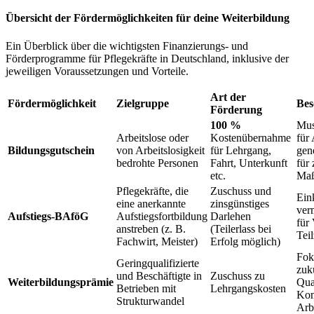
Übersicht der Fördermöglichkeiten für deine Weiterbildung
Ein Überblick über die wichtigsten Finanzierungs- und
Förderprogramme für Pflegekräfte in Deutschland, inklusive der
jeweiligen Voraussetzungen und Vorteile.
Art der
Fördermöglichkeit
Zielgruppe
Bes
Förderung
100 %
Mus
Arbeitslose oder
Kostenübernahme
für 
Bildungsgutschein
von Arbeitslosigkeit
für Lehrgang,
gen
bedrohte Personen
Fahrt, Unterkunft
für 
etc.
Maß
Pflegekräfte, die
Zuschuss und
Ein
eine anerkannte
zinsgünstiges
ver
Aufstiegs-BAföG
Aufstiegsfortbildung
Darlehen
für 
anstreben (z. B.
(Teilerlass bei
Tei
Fachwirt, Meister)
Erfolg möglich)
Fok
Geringqualifizierte
zuku
und Beschäftigte in
Zuschuss zu
Weiterbildungsprämie
Qual
Betrieben mit
Lehrgangskosten
Kom
Strukturwandel
Arb