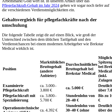
Arbeitsmarkt Gold wert ist. In unserem Artikel über das
Pflegefachkraft-Gehalt im Jahr 2024
gehen wir sogar noch tiefer auf
die verschiedenen Verdienstmöglichkeiten ein.
Gehaltsvergleich für pflegefachkräfte nach der
umschulung
Die folgende Tabelle zeigt dir auf einen Blick, wie groß der
Unterschied zwischen dem üblichen Tarifgehalt und den
Verdienstchancen bei einem modernen Arbeitgeber wie Brekstar
Medical wirklich ist.
Möglich
Marktübliches
Spitzen
Durchschnittliches
Bruttogehalt
bei Bre
Position
Bruttogehalt bei
(andere
Medical
Brekstar Medical
Anbieter)
(inkl.
Zulagen
Examinierte
ca. 3.000–
Deutlic
ca. 5.000 €
Pflegefachkraft
3.800 €
über 7.
Pflegefachkraft mit
ca. 3.800–
Stundenlohn von
Bis zu 1
Spezialisierung
5.700 €
28–40 €
€
Stundenlohn von
Deutlic
Operationstechnische
ca. 4.392 €
30–40 € (ohne
über d