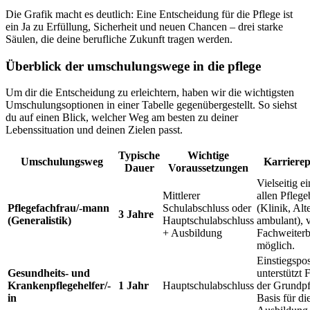
Die Grafik macht es deutlich: Eine Entscheidung für die Pflege ist
ein Ja zu Erfüllung, Sicherheit und neuen Chancen – drei starke
Säulen, die deine berufliche Zukunft tragen werden.
Überblick der umschulungswege in die pflege
Um dir die Entscheidung zu erleichtern, haben wir die wichtigsten
Umschulungsoptionen in einer Tabelle gegenübergestellt. So siehst
du auf einen Blick, welcher Weg am besten zu deiner
Lebenssituation und deinen Zielen passt.
Typische
Wichtige
Umschulungsweg
Karrierep
Dauer
Voraussetzungen
Vielseitig ei
Mittlerer
allen Pfleg
Pflegefachfrau/-mann
Schulabschluss oder
(Klinik, Al
3 Jahre
(Generalistik)
Hauptschulabschluss
ambulant), v
+ Ausbildung
Fachweiterb
möglich.
Einstiegspos
Gesundheits- und
unterstützt 
Krankenpflegehelfer/-
1 Jahr
Hauptschulabschluss
der Grundpf
in
Basis für di