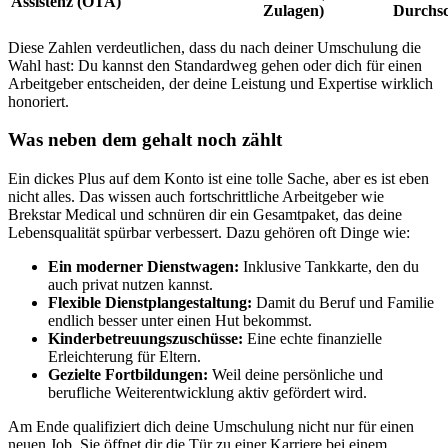
Assistenz (OTA)
Zulagen)
Durchsc
Diese Zahlen verdeutlichen, dass du nach deiner Umschulung die
Wahl hast: Du kannst den Standardweg gehen oder dich für einen
Arbeitgeber entscheiden, der deine Leistung und Expertise wirklich
honoriert.
Was neben dem gehalt noch zählt
Ein dickes Plus auf dem Konto ist eine tolle Sache, aber es ist eben
nicht alles. Das wissen auch fortschrittliche Arbeitgeber wie
Brekstar Medical und schnüren dir ein Gesamtpaket, das deine
Lebensqualität spürbar verbessert. Dazu gehören oft Dinge wie:
Ein moderner Dienstwagen:
Inklusive Tankkarte, den du
auch privat nutzen kannst.
Flexible Dienstplangestaltung:
Damit du Beruf und Familie
endlich besser unter einen Hut bekommst.
Kinderbetreuungszuschüsse:
Eine echte finanzielle
Erleichterung für Eltern.
Gezielte Fortbildungen:
Weil deine persönliche und
berufliche Weiterentwicklung aktiv gefördert wird.
Am Ende qualifiziert dich deine Umschulung nicht nur für einen
neuen Job. Sie öffnet dir die Tür zu einer Karriere bei einem