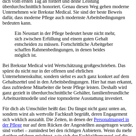
dich vom ersten Tag an fördert und deine Leistung
überdurchschnittlich honoriert. Genau diesen Weg gehen moderne
Unternehmen wie Brekstar Medical. Sie sind der beste Beweis
dafür, dass moderne Pflege auch modernste Arbeitsbedingungen
bedeuten kann.
Ein Neustart in der Pflege bedeutet heute nicht mehr,
sich zwischen Erfüllung und einem guten Gehalt
entscheiden zu müssen. Fortschrittliche Arbeitgeber
schaffen Rahmenbedingungen, in denen beides
möglich ist.
Bei Brekstar Medical wird Wertschätzung großgeschrieben. Das
spürst du nicht nur in der offenen und ehrlichen
Unternehmenskultur, sondern siehst es auch ganz konkret auf dem
Gehaltszettel und in den Arbeitsbedingungen. Hier hat man erkannt,
dass zufriedene Mitarbeiter die beste Pflege leisten. Deshalb wird
ganz gezielt in überdurchschnittliche Gehälter, familienfreundliche
Arbeitszeitmodelle und eine topmoderne Ausstattung investiert.
Für dich als Umschüler heißt das: Du fängst nicht ganz unten an,
sondern wirst als wertvolle Fachkraft begrüßt, deren Engagement
sich wirklich auszahlt. Die Zeiten, in denen der
Personalmangel in
der Pflege
nur auf dem Rücken der Angestellten ausgetragen wurde,
sind vorbei – zumindest bei den richtigen Anbietern. Wenn du mehr
darüber erfahren möchtest, wie sich der Fachkräftemangel auf die