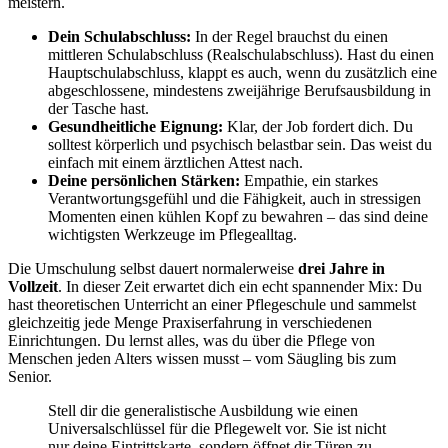
meistern.
Dein Schulabschluss:
In der Regel brauchst du einen
mittleren Schulabschluss (Realschulabschluss). Hast du einen
Hauptschulabschluss, klappt es auch, wenn du zusätzlich eine
abgeschlossene, mindestens zweijährige Berufsausbildung in
der Tasche hast.
Gesundheitliche Eignung:
Klar, der Job fordert dich. Du
solltest körperlich und psychisch belastbar sein. Das weist du
einfach mit einem ärztlichen Attest nach.
Deine persönlichen Stärken:
Empathie, ein starkes
Verantwortungsgefühl und die Fähigkeit, auch in stressigen
Momenten einen kühlen Kopf zu bewahren – das sind deine
wichtigsten Werkzeuge im Pflegealltag.
Die Umschulung selbst dauert normalerweise
drei Jahre in
Vollzeit
. In dieser Zeit erwartet dich ein echt spannender Mix: Du
hast theoretischen Unterricht an einer Pflegeschule und sammelst
gleichzeitig jede Menge Praxiserfahrung in verschiedenen
Einrichtungen. Du lernst alles, was du über die Pflege von
Menschen jeden Alters wissen musst – vom Säugling bis zum
Senior.
Stell dir die generalistische Ausbildung wie einen
Universalschlüssel für die Pflegewelt vor. Sie ist nicht
nur deine Eintrittskarte, sondern öffnet dir Türen zu