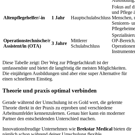
Ausbildung
Fokus auf d
und Pflege ä
Altenpflegehelfer/-in
1 Jahr
Hauptschulabschluss
Menschen, m
Senioren- u
Pflegeheime
Spezialisier
Operationstechnische/r
Mittlerer
OP-Bereich,
3 Jahre
Assistent/in (OTA)
Schulabschluss
Operationen
Instrumente
Diese Tabelle zeigt: Der Weg zur Pflegefachkraft ist der
umfassendste und bietet dir langfristig die meisten Möglichkeiten.
Die einjährigen Ausbildungen sind aber eine super Alternative für
einen schnelleren Einstieg.
Theorie und praxis optimal verbinden
Gerade während der Umschulung ist es Gold wert, die gelernte
Theorie direkt in der Praxis zu erproben und verschiedene
Arbeitsumfelder kennenzulernen. Genau hier kann ein moderner
Partner den entscheidenden Unterschied machen.
Innovationsfreudige Unternehmen wie
Brekstar Medical
bieten dir
nämlich schon während deiner Umschulung flexible