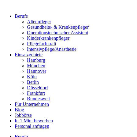
Berufe
Altenpfleger
Gesundheits- & Krankenpfleger
Operationstechnischer Assistent
Kinderkrankenpfleger
Pflegefachkraft
Intensivpflege/Anästhesie
Einsatzgebiete
Hamburg
München
Hannover
Köln
Berlin
Düsseldorf
Frankfurt
Bundesweit
Für Unternehmen
Blog
Jobbörse
In 1 Min. bewerben
Personal anfragen
Berufe