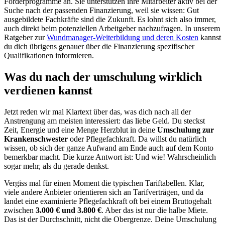
Förderprogramme an. Sie unterstützen ihre Mitarbeiter aktiv bei der
Suche nach der passenden Finanzierung, weil sie wissen: Gut
ausgebildete Fachkräfte sind die Zukunft. Es lohnt sich also immer,
auch direkt beim potenziellen Arbeitgeber nachzufragen. In unserem
Ratgeber zur
Wundmanager-Weiterbildung und deren Kosten
kannst
du dich übrigens genauer über die Finanzierung spezifischer
Qualifikationen informieren.
Was du nach der umschulung wirklich
verdienen kannst
Jetzt reden wir mal Klartext über das, was dich nach all der
Anstrengung am meisten interessiert: das liebe Geld. Du steckst
Zeit, Energie und eine Menge Herzblut in deine
Umschulung zur
Krankenschwester
oder Pflegefachkraft. Da willst du natürlich
wissen, ob sich der ganze Aufwand am Ende auch auf dem Konto
bemerkbar macht. Die kurze Antwort ist: Und wie! Wahrscheinlich
sogar mehr, als du gerade denkst.
Vergiss mal für einen Moment die typischen Tariftabellen. Klar,
viele andere Anbieter orientieren sich an Tarifverträgen, und da
landet eine examinierte Pflegefachkraft oft bei einem Bruttogehalt
zwischen
3.000 € und 3.800 €
. Aber das ist nur die halbe Miete.
Das ist der Durchschnitt, nicht die Obergrenze. Deine Umschulung