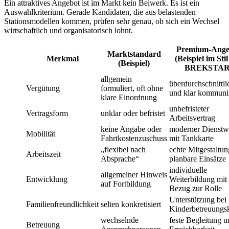
Ein attraktives Angebot ist im Markt kein Beiwerk. Es ist ein
Auswahlkriterium. Gerade Kandidaten, die aus belastenden
Stationsmodellen kommen, prüfen sehr genau, ob sich ein Wechsel
wirtschaftlich und organisatorisch lohnt.
Premium-Ange
Marktstandard
Merkmal
(Beispiel im Sti
(Beispiel)
BREKSTAR
allgemein
überdurchschnittli
Vergütung
formuliert, oft ohne
und klar kommuniz
klare Einordnung
unbefristeter
Vertragsform
unklar oder befristet
Arbeitsvertrag
keine Angabe oder
moderner Dienst
Mobilität
Fahrtkostenzuschuss
mit Tankkarte
„flexibel nach
echte Mitgestaltu
Arbeitszeit
Absprache“
planbare Einsätze
individuelle
allgemeiner Hinweis
Entwicklung
Weiterbildung mit
auf Fortbildung
Bezug zur Rolle
Unterstützung bei
Familienfreundlichkeit
selten konkretisiert
Kinderbetreuungs
wechselnde
feste Begleitung u
Betreuung