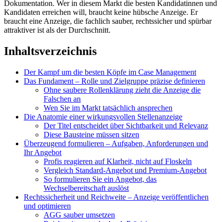
Dokumentation. Wer in diesem Markt die besten Kandidatinnen und
Kandidaten erreichen will, braucht keine hübsche Anzeige. Er
braucht eine Anzeige, die fachlich sauber, rechtssicher und spürbar
attraktiver ist als der Durchschnitt.
Inhaltsverzeichnis
Der Kampf um die besten Köpfe im Case Management
Das Fundament – Rolle und Zielgruppe präzise definieren
Ohne saubere Rollenklärung zieht die Anzeige die
Falschen an
Wen Sie im Markt tatsächlich ansprechen
Die Anatomie einer wirkungsvollen Stellenanzeige
Der Titel entscheidet über Sichtbarkeit und Relevanz
Diese Bausteine müssen sitzen
Überzeugend formulieren – Aufgaben, Anforderungen und
Ihr Angebot
Profis reagieren auf Klarheit, nicht auf Floskeln
Vergleich Standard-Angebot und Premium-Angebot
So formulieren Sie ein Angebot, das
Wechselbereitschaft auslöst
Rechtssicherheit und Reichweite – Anzeige veröffentlichen
und optimieren
AGG sauber umsetzen