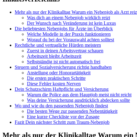
Mehr als nur der Klinikalltag Warum ein Nebenjob als Arzt reizv
Was dich an einem Nebenjob wirklich reizt
Der Wunsch nach Veränderung ist kein Luxus
Die beliebtesten Nebenjobs für Ärzte im Überblick
Welche Modelle in der Praxis funktionieren
Worauf du bei der Vorauswahl achten solltest
Rechtliche und vertragliche Hürden meistern
Zuerst in deinen Arbeitsvertrag schauen
Arbeitszeit bleibt Arbeitszeit
Selbstständig ist nicht automatisch frei
Steuern und Sozialversicherung richtig handhaben
Anstellung oder Honorartätigkeit
Die ersten praktischen Schritte
Diese Fehler kosten Nerven
Dein Schutzschirm Haftpflicht und Versicherung
Warum die Police aus dem Hauptjob meist nicht reicht
Was deine Versicherung ausdrücklich abdecken sollte
Wo und wie du den passenden Nebenjob findest
Die besten Wege zur passenden Nebentätigkeit
Eine kurze Checkliste vor der Zusage
Fazit Dein nächster Schritt zum Traum-Nebenjob
Mehr als nur der Klinikalltag Warum ein Ne