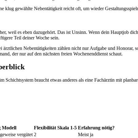
ne klug gewählte Nebentätigkeit reicht oft, um wieder Gestaltungsspi
er, weil es eben dazugehört. Das ist Unsinn. Wenn dein Hauptjob dich fa
ftigere Teil deiner Woche sein.
. Bei ärztlichen Nebentätigkeiten zählen nicht nur Aufgabe und Honorar
emand, der nur auf den nächsten freien Wochenenddienst schaut.
berblick
im Schichtsystem braucht etwas anderes als eine Fachärztin mit planbare
g Modell
Flexibilität Skala 1-5
Erfahrung nötig?
ageweise vergütet
2
Meist ja