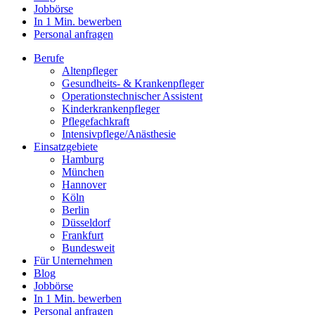
Jobbörse
In 1 Min. bewerben
Personal anfragen
Berufe
Altenpfleger
Gesundheits- & Krankenpfleger
Operationstechnischer Assistent
Kinderkrankenpfleger
Pflegefachkraft
Intensivpflege/Anästhesie
Einsatzgebiete
Hamburg
München
Hannover
Köln
Berlin
Düsseldorf
Frankfurt
Bundesweit
Für Unternehmen
Blog
Jobbörse
In 1 Min. bewerben
Personal anfragen