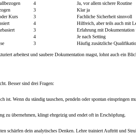
fallbezogen
4
Ja, vor allem sichere Routine
ezogen
3
Klar ja
oder Kurs
3
Fachliche Sicherheit sinnvoll
asiert
4
Hilfreich, aber teils auch mit 
rbasiert
3
Erfahrung mit Dokumentation 
4
Je nach Setting
ise
3
Häufig zusätzliche Qualifikati
turiert arbeitest und saubere Dokumentation magst, lohnt auch ein Bli
cht. Besser sind drei Fragen:
lich ist. Wenn du ständig tauschen, pendeln oder spontan einspringen muss
g zu übernehmen, klingt ehrgeizig und endet oft in Erschöpfung.
en schärfen dein analytisches Denken. Lehre trainiert Auftritt und Str