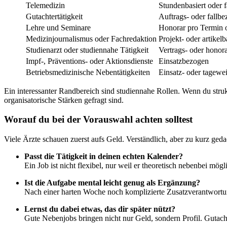
Telemedizin
Stundenbasiert oder 
Gutachtertätigkeit
Auftrags- oder fallb
Lehre und Seminare
Honorar pro Termin 
Medizinjournalismus oder Fachredaktion
Projekt- oder artikelb
Studienarzt oder studiennahe Tätigkeit
Vertrags- oder honora
Impf-, Präventions- oder Aktionsdienste
Einsatzbezogen
Betriebsmedizinische Nebentätigkeiten
Einsatz- oder tagewe
Ein interessanter Randbereich sind studiennahe Rollen. Wenn du struk
organisatorische Stärken gefragt sind.
Worauf du bei der Vorauswahl achten solltest
Viele Ärzte schauen zuerst aufs Geld. Verständlich, aber zu kurz geda
Passt die Tätigkeit in deinen echten Kalender?
Ein Job ist nicht flexibel, nur weil er theoretisch nebenbei mög
Ist die Aufgabe mental leicht genug als Ergänzung?
Nach einer harten Woche noch komplizierte Zusatzverantwortun
Lernst du dabei etwas, das dir später nützt?
Gute Nebenjobs bringen nicht nur Geld, sondern Profil. Gutacht