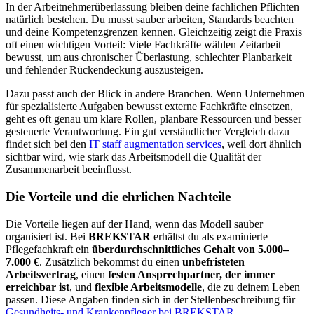
In der Arbeitnehmerüberlassung bleiben deine fachlichen Pflichten
natürlich bestehen. Du musst sauber arbeiten, Standards beachten
und deine Kompetenzgrenzen kennen. Gleichzeitig zeigt die Praxis
oft einen wichtigen Vorteil: Viele Fachkräfte wählen Zeitarbeit
bewusst, um aus chronischer Überlastung, schlechter Planbarkeit
und fehlender Rückendeckung auszusteigen.
Dazu passt auch der Blick in andere Branchen. Wenn Unternehmen
für spezialisierte Aufgaben bewusst externe Fachkräfte einsetzen,
geht es oft genau um klare Rollen, planbare Ressourcen und besser
gesteuerte Verantwortung. Ein gut verständlicher Vergleich dazu
findet sich bei den
IT staff augmentation services
, weil dort ähnlich
sichtbar wird, wie stark das Arbeitsmodell die Qualität der
Zusammenarbeit beeinflusst.
Die Vorteile und die ehrlichen Nachteile
Die Vorteile liegen auf der Hand, wenn das Modell sauber
organisiert ist. Bei
BREKSTAR
erhältst du als examinierte
Pflegefachkraft ein
überdurchschnittliches Gehalt von 5.000–
7.000 €
. Zusätzlich bekommst du einen
unbefristeten
Arbeitsvertrag
, einen
festen Ansprechpartner, der immer
erreichbar ist
, und
flexible Arbeitsmodelle
, die zu deinem Leben
passen. Diese Angaben finden sich in der Stellenbeschreibung für
Gesundheits- und Krankenpfleger bei BREKSTAR
.