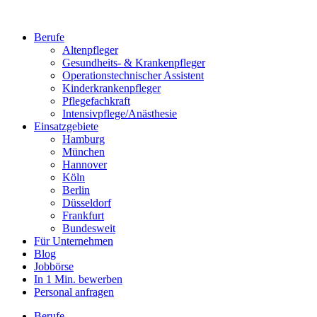
Berufe
Altenpfleger
Gesundheits- & Krankenpfleger
Operationstechnischer Assistent
Kinderkrankenpfleger
Pflegefachkraft
Intensivpflege/Anästhesie
Einsatzgebiete
Hamburg
München
Hannover
Köln
Berlin
Düsseldorf
Frankfurt
Bundesweit
Für Unternehmen
Blog
Jobbörse
In 1 Min. bewerben
Personal anfragen
Berufe