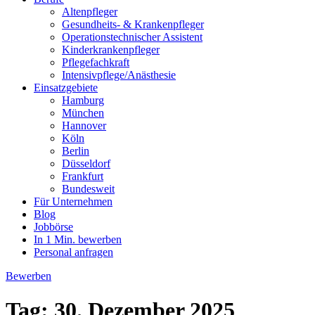
Altenpfleger
Gesundheits- & Krankenpfleger
Operationstechnischer Assistent
Kinderkrankenpfleger
Pflegefachkraft
Intensivpflege/Anästhesie
Einsatzgebiete
Hamburg
München
Hannover
Köln
Berlin
Düsseldorf
Frankfurt
Bundesweit
Für Unternehmen
Blog
Jobbörse
In 1 Min. bewerben
Personal anfragen
Bewerben
Tag:
30. Dezember 2025