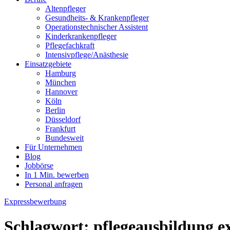
Altenpfleger
Gesundheits- & Krankenpfleger
Operationstechnischer Assistent
Kinderkrankenpfleger
Pflegefachkraft
Intensivpflege/Anästhesie
Einsatzgebiete
Hamburg
München
Hannover
Köln
Berlin
Düsseldorf
Frankfurt
Bundesweit
Für Unternehmen
Blog
Jobbörse
In 1 Min. bewerben
Personal anfragen
Expressbewerbung
Schlagwort:
pflegeausbildung 