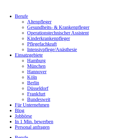
Berufe
Altenpfleger
Gesundheits- & Krankenpfleger
Operationstechnischer Assistent
Kinderkrankenpfleger
Pflegefachkraft
Intensivpflege/Anästhesie
Einsatzgebiete
Hamburg
München
Hannover
Köln
Berlin
Düsseldorf
Frankfurt
Bundesweit
Für Unternehmen
Blog
Jobbörse
In 1 Min. bewerben
Personal anfragen
Berufe