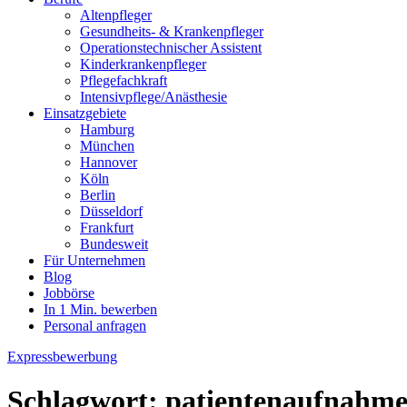
Altenpfleger
Gesundheits- & Krankenpfleger
Operationstechnischer Assistent
Kinderkrankenpfleger
Pflegefachkraft
Intensivpflege/Anästhesie
Einsatzgebiete
Hamburg
München
Hannover
Köln
Berlin
Düsseldorf
Frankfurt
Bundesweit
Für Unternehmen
Blog
Jobbörse
In 1 Min. bewerben
Personal anfragen
Expressbewerbung
Schlagwort:
patientenaufnahme