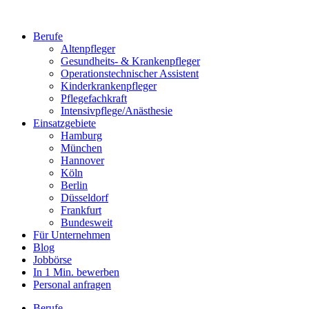
Berufe
Altenpfleger
Gesundheits- & Krankenpfleger
Operationstechnischer Assistent
Kinderkrankenpfleger
Pflegefachkraft
Intensivpflege/Anästhesie
Einsatzgebiete
Hamburg
München
Hannover
Köln
Berlin
Düsseldorf
Frankfurt
Bundesweit
Für Unternehmen
Blog
Jobbörse
In 1 Min. bewerben
Personal anfragen
Berufe