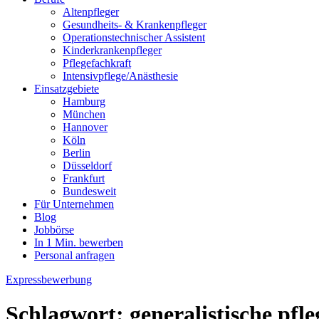
Altenpfleger
Gesundheits- & Krankenpfleger
Operationstechnischer Assistent
Kinderkrankenpfleger
Pflegefachkraft
Intensivpflege/Anästhesie
Einsatzgebiete
Hamburg
München
Hannover
Köln
Berlin
Düsseldorf
Frankfurt
Bundesweit
Für Unternehmen
Blog
Jobbörse
In 1 Min. bewerben
Personal anfragen
Expressbewerbung
Schlagwort:
generalistische pfl