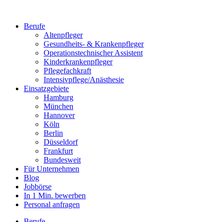
Berufe
Altenpfleger
Gesundheits- & Krankenpfleger
Operationstechnischer Assistent
Kinderkrankenpfleger
Pflegefachkraft
Intensivpflege/Anästhesie
Einsatzgebiete
Hamburg
München
Hannover
Köln
Berlin
Düsseldorf
Frankfurt
Bundesweit
Für Unternehmen
Blog
Jobbörse
In 1 Min. bewerben
Personal anfragen
Berufe