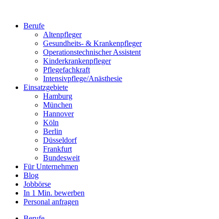
Berufe
Altenpfleger
Gesundheits- & Krankenpfleger
Operationstechnischer Assistent
Kinderkrankenpfleger
Pflegefachkraft
Intensivpflege/Anästhesie
Einsatzgebiete
Hamburg
München
Hannover
Köln
Berlin
Düsseldorf
Frankfurt
Bundesweit
Für Unternehmen
Blog
Jobbörse
In 1 Min. bewerben
Personal anfragen
Berufe