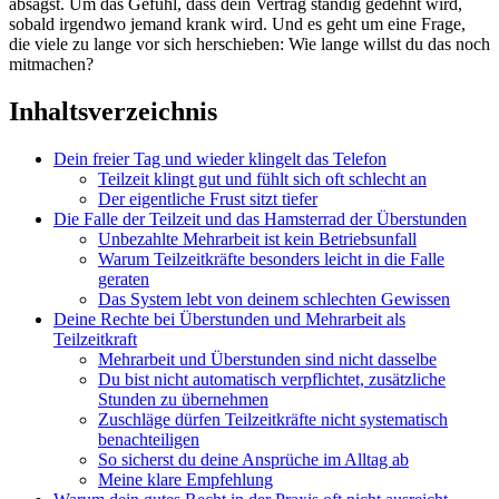
absagst. Um das Gefühl, dass dein Vertrag ständig gedehnt wird,
sobald irgendwo jemand krank wird. Und es geht um eine Frage,
die viele zu lange vor sich herschieben: Wie lange willst du das noch
mitmachen?
Inhaltsverzeichnis
Dein freier Tag und wieder klingelt das Telefon
Teilzeit klingt gut und fühlt sich oft schlecht an
Der eigentliche Frust sitzt tiefer
Die Falle der Teilzeit und das Hamsterrad der Überstunden
Unbezahlte Mehrarbeit ist kein Betriebsunfall
Warum Teilzeitkräfte besonders leicht in die Falle
geraten
Das System lebt von deinem schlechten Gewissen
Deine Rechte bei Überstunden und Mehrarbeit als
Teilzeitkraft
Mehrarbeit und Überstunden sind nicht dasselbe
Du bist nicht automatisch verpflichtet, zusätzliche
Stunden zu übernehmen
Zuschläge dürfen Teilzeitkräfte nicht systematisch
benachteiligen
So sicherst du deine Ansprüche im Alltag ab
Meine klare Empfehlung