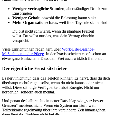
Weniger vertragliche Stunden
, aber ständiger Druck zum
Einspringen
Weniger Gehalt
, obwohl die Belastung kaum sinkt
Mehr Organisationschaos
, weil freie Tage nie sicher sind
Du bist nicht schwierig, wenn du planbare Freizeit
willst. Du willst nur das, was dein Vertrag ohnehin
verspricht.
Viele Einrichtungen reden gern über
Work-Life-Balance-
Maßnahmen in der Pflege
. In der Praxis scheitert es oft schon an
etwas ganz Einfachem. Dass dein Frei auch wirklich frei bleibt.
Der eigentliche Frust sitzt tiefer
Es nervt nicht nur, dass das Telefon klingelt. Es nervt, dass du dich
überhaupt rechtfertigen sollst, wenn du nicht kannst oder nicht
willst. Diese ständige Verfügbarkeit frisst Energie. Nicht nur
körperlich, sondern auch mental.
Und genau deshalb reicht ein netter Ratschlag wie „setz besser
Grenzen“ meistens nicht. Wenn ein System nur läuft, weil
Teilzeitkräfte regelmäßig über ihre vereinbarte Zeit hinausgehen,
dann liegt das Problem nicht bei dir.