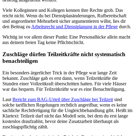
Viele Kolleginnen und Kollegen kennen ihre Rechte grob. Das
reicht nicht. Wenn du bei Dienstplanänderungen, Rufbereitschaft
und angeordneter Mehrarbeit sicher argumentieren willst, lies dir
den Beitrag zu
Arbeitsrecht und Dienstplanung in der Pflege
durch.
Wichtig ist vor allem dieser Punkt: Eine Personallücke allein macht
aus deinem freien Tag keine Pflichtschicht.
Zuschläge dürfen Teilzeitkräfte nicht systematisch
benachteiligen
Ein besonders ärgerlicher Trick in der Pflege war lange Zeit
bekannt. Zuschläge gab es erst dann, wenn Teilzeitkräfte die
Stunden einer Vollzeitkraft überschritten hatten. Für viele Häuser
war das bequem. Für Teilzeitkräfte war es eine Benachteiligung.
Laut
Bericht zum BAG-Urteil über Zuschläge bei Teilzeit
sind
solche tariflichen Regelungen rechtlich angreifbar, wenn es keine
sachliche Rechtfertigung für die Ungleichbehandlung gibt. Heißt im
Klartext: Teilzeit darf nicht das Modell sein, bei dem du erst lange
kostenlos draufzahlst, bevor deine Zusatzarbeit überhaupt als
zuschlagspflichtig zählt.