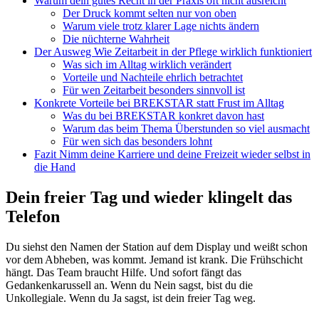
Warum dein gutes Recht in der Praxis oft nicht ausreicht
Der Druck kommt selten nur von oben
Warum viele trotz klarer Lage nichts ändern
Die nüchterne Wahrheit
Der Ausweg Wie Zeitarbeit in der Pflege wirklich funktioniert
Was sich im Alltag wirklich verändert
Vorteile und Nachteile ehrlich betrachtet
Für wen Zeitarbeit besonders sinnvoll ist
Konkrete Vorteile bei BREKSTAR statt Frust im Alltag
Was du bei BREKSTAR konkret davon hast
Warum das beim Thema Überstunden so viel ausmacht
Für wen sich das besonders lohnt
Fazit Nimm deine Karriere und deine Freizeit wieder selbst in
die Hand
Dein freier Tag und wieder klingelt das
Telefon
Du siehst den Namen der Station auf dem Display und weißt schon
vor dem Abheben, was kommt. Jemand ist krank. Die Frühschicht
hängt. Das Team braucht Hilfe. Und sofort fängt das
Gedankenkarussell an. Wenn du Nein sagst, bist du die
Unkollegiale. Wenn du Ja sagst, ist dein freier Tag weg.