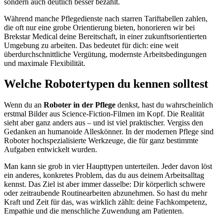
sondern auch deutlich besser bezahlt.
Während manche Pflegedienste nach starren Tariftabellen zahlen,
die oft nur eine grobe Orientierung bieten, honorieren wir bei
Brekstar Medical deine Bereitschaft, in einer zukunftsorientierten
Umgebung zu arbeiten. Das bedeutet für dich: eine weit
überdurchschnittliche Vergütung, modernste Arbeitsbedingungen
und maximale Flexibilität.
Welche Robotertypen du kennen solltest
Wenn du an
Roboter in der Pflege
denkst, hast du wahrscheinlich
erstmal Bilder aus Science-Fiction-Filmen im Kopf. Die Realität
sieht aber ganz anders aus – und ist viel praktischer. Vergiss den
Gedanken an humanoide Alleskönner. In der modernen Pflege sind
Roboter hochspezialisierte Werkzeuge, die für ganz bestimmte
Aufgaben entwickelt wurden.
Man kann sie grob in vier Haupttypen unterteilen. Jeder davon löst
ein anderes, konkretes Problem, das du aus deinem Arbeitsalltag
kennst. Das Ziel ist aber immer dasselbe: Dir körperlich schwere
oder zeitraubende Routinearbeiten abzunehmen. So hast du mehr
Kraft und Zeit für das, was wirklich zählt: deine Fachkompetenz,
Empathie und die menschliche Zuwendung am Patienten.