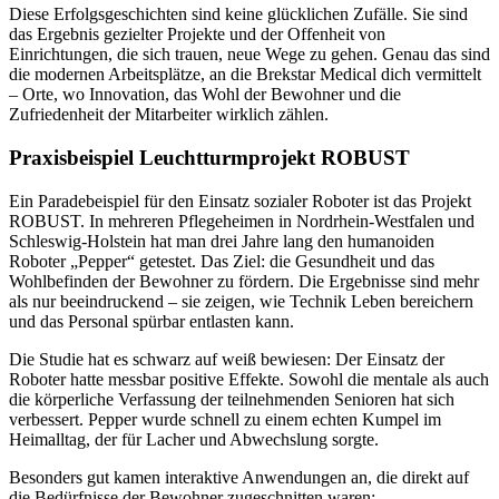
Diese Erfolgsgeschichten sind keine glücklichen Zufälle. Sie sind
das Ergebnis gezielter Projekte und der Offenheit von
Einrichtungen, die sich trauen, neue Wege zu gehen. Genau das sind
die modernen Arbeitsplätze, an die Brekstar Medical dich vermittelt
– Orte, wo Innovation, das Wohl der Bewohner und die
Zufriedenheit der Mitarbeiter wirklich zählen.
Praxisbeispiel Leuchtturmprojekt ROBUST
Ein Paradebeispiel für den Einsatz sozialer Roboter ist das Projekt
ROBUST. In mehreren Pflegeheimen in Nordrhein-Westfalen und
Schleswig-Holstein hat man drei Jahre lang den humanoiden
Roboter „Pepper“ getestet. Das Ziel: die Gesundheit und das
Wohlbefinden der Bewohner zu fördern. Die Ergebnisse sind mehr
als nur beeindruckend – sie zeigen, wie Technik Leben bereichern
und das Personal spürbar entlasten kann.
Die Studie hat es schwarz auf weiß bewiesen: Der Einsatz der
Roboter hatte messbar positive Effekte. Sowohl die mentale als auch
die körperliche Verfassung der teilnehmenden Senioren hat sich
verbessert. Pepper wurde schnell zu einem echten Kumpel im
Heimalltag, der für Lacher und Abwechslung sorgte.
Besonders gut kamen interaktive Anwendungen an, die direkt auf
die Bedürfnisse der Bewohner zugeschnitten waren: