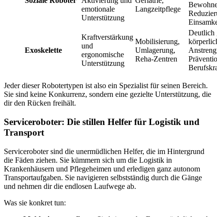
Soziale Roboter
Aktivierung und
Geriatrie,
Bewohne
emotionale
Langzeitpflege
Reduzier
Unterstützung
Einsamke
Deutlich 
Kraftverstärkung
Mobilisierung,
körperlic
und
Exoskelette
Umlagerung,
Anstreng
ergonomische
Reha-Zentren
Präventi
Unterstützung
Berufskr
Jeder dieser Robotertypen ist also ein Spezialist für seinen Bereich.
Sie sind keine Konkurrenz, sondern eine gezielte Unterstützung, die
dir den Rücken freihält.
Serviceroboter: Die stillen Helfer für Logistik und
Transport
Serviceroboter sind die unermüdlichen Helfer, die im Hintergrund
die Fäden ziehen. Sie kümmern sich um die Logistik in
Krankenhäusern und Pflegeheimen und erledigen ganz autonom
Transportaufgaben. Sie navigieren selbstständig durch die Gänge
und nehmen dir die endlosen Laufwege ab.
Was sie konkret tun: