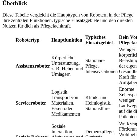
Überblick
Diese Tabelle vergleicht die Haupttypen von Robotern in der Pflege,
ihre zentralen Funktionen, typische Einsatzgebiete und den direkten
Nutzen für dich als Pflegefachkraft.
Typisches
Dein Vort
Robotertyp
Hauptfunktion
Einsatzgebiet
Pflegefa
Weniger
körperlic
Körperliche
Stationäre
Belastun
Unterstützung,
Assistenzroboter
Pflege,
der eige
z. B. Heben und
Intensivstationen
Gesundhe
Umlagern
Kraft für
Aufgabe
Enorme
Logistik,
Zeiterspa
Transport von
Klinik- und
weniger
Serviceroboter
Materialien,
Heimlogistik,
Laufweg
Essen oder
Stationsflure
auf die d
Medikamenten
Patiente
Werkzeug
Soziale
Förderun
Interaktion,
Demenzpflege,
Wohlbefi