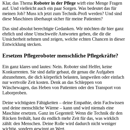
Klar, das Thema
Roboter in der Pflege
wirft eine Menge Fragen
auf. Und vielleicht auch ein paar Sorgen. Was bedeutet das für
meinen Job? Muss ich jetzt zum Technik-Profi werden? Und sind
diese Maschinen überhaupt sicher für meine Patienten?
Das sind absolut berechtigte Gedanken. Wir möchten dir hier ganz
ehrlich und ohne Umschweife Antworten geben, die dir die
Unsicherheit nehmen und zeigen, welche echten Chancen in dieser
Entwicklung stecken.
Ersetzen Pflegeroboter menschliche Pflegekräfte?
Ein ganz klares und lautes: Nein. Roboter sind Helfer, keine
Konkurrenten. Sie sind dafür gebaut, dir genau die Aufgaben
abzunehmen, die dich körperlich belasten, langweilen oder einfach
nur wertvolle Zeit kosten. Denk an das Schleppen von
Wäschewagen, das Heben von Patienten oder den Transport von
Laborproben.
Deine wichtigsten Fähigkeiten – deine Empathie, dein Fachwissen
und deine menschliche Wärme – kann und wird niemals eine
Maschine ersetzen. Ganz im Gegenteil: Wenn die Technik dir den
Rücken freihält, hast du endlich mehr Zeit für das, was wirklich
zählt: den Menschen. Deine Rolle wird dadurch nicht weniger
wichtig, sondern gewinnt an Wert.