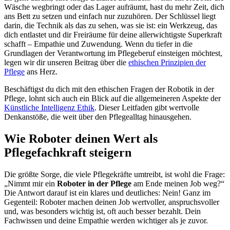
Wäsche wegbringt oder das Lager aufräumt, hast du mehr Zeit, dich
ans Bett zu setzen und einfach nur zuzuhören. Der Schlüssel liegt
darin, die Technik als das zu sehen, was sie ist: ein Werkzeug, das
dich entlastet und dir Freiräume für deine allerwichtigste Superkraft
schafft – Empathie und Zuwendung. Wenn du tiefer in die
Grundlagen der Verantwortung im Pflegeberuf einsteigen möchtest,
legen wir dir unseren Beitrag über die
ethischen Prinzipien der
Pflege
ans Herz.
Beschäftigst du dich mit den ethischen Fragen der Robotik in der
Pflege, lohnt sich auch ein Blick auf die allgemeineren Aspekte der
Künstliche Intelligenz Ethik
. Dieser Leitfaden gibt wertvolle
Denkanstöße, die weit über den Pflegealltag hinausgehen.
Wie Roboter deinen Wert als
Pflegefachkraft steigern
Die größte Sorge, die viele Pflegekräfte umtreibt, ist wohl die Frage:
„Nimmt mir ein
Roboter in der Pflege
am Ende meinen Job weg?“
Die Antwort darauf ist ein klares und deutliches: Nein! Ganz im
Gegenteil: Roboter machen deinen Job wertvoller, anspruchsvoller
und, was besonders wichtig ist, oft auch besser bezahlt. Dein
Fachwissen und deine Empathie werden wichtiger als je zuvor.