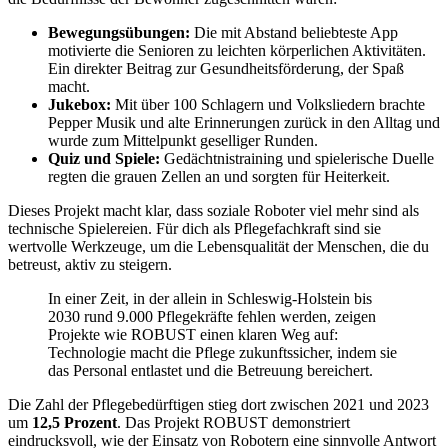
Bewegungsübungen:
Die mit Abstand beliebteste App
motivierte die Senioren zu leichten körperlichen Aktivitäten.
Ein direkter Beitrag zur Gesundheitsförderung, der Spaß
macht.
Jukebox:
Mit über 100 Schlagern und Volksliedern brachte
Pepper Musik und alte Erinnerungen zurück in den Alltag und
wurde zum Mittelpunkt geselliger Runden.
Quiz und Spiele:
Gedächtnistraining und spielerische Duelle
regten die grauen Zellen an und sorgten für Heiterkeit.
Dieses Projekt macht klar, dass soziale Roboter viel mehr sind als
technische Spielereien. Für dich als Pflegefachkraft sind sie
wertvolle Werkzeuge, um die Lebensqualität der Menschen, die du
betreust, aktiv zu steigern.
In einer Zeit, in der allein in Schleswig-Holstein bis
2030 rund 9.000 Pflegekräfte fehlen werden, zeigen
Projekte wie ROBUST einen klaren Weg auf:
Technologie macht die Pflege zukunftssicher, indem sie
das Personal entlastet und die Betreuung bereichert.
Die Zahl der Pflegebedürftigen stieg dort zwischen 2021 und 2023
um
12,5 Prozent
. Das Projekt ROBUST demonstriert
eindrucksvoll, wie der Einsatz von Robotern eine sinnvolle Antwort