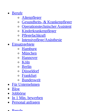
Berufe
Altenpfleger
Gesundheits- & Krankenpfleger
Operationstechnischer Assistent
Kinderkrankenpfleger
Pflegefachkraft
Intensivpflege/Anästhesie
Einsatzgebiete
Hamburg
München
Hannover
Köln
Berlin
Düsseldorf
Frankfurt
Bundesweit
Für Unternehmen
Blog
Jobbörse
In 1 Min. bewerben
Personal anfragen
Berufe