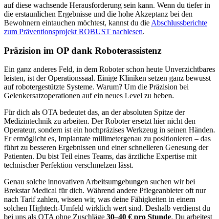
auf diese wachsende Herausforderung sein kann. Wenn du tiefer in
die erstaunlichen Ergebnisse und die hohe Akzeptanz bei den
Bewohnern eintauchen möchtest, kannst du die
Abschlussberichte
zum Präventionsprojekt ROBUST nachlesen
.
Präzision im OP dank Roboterassistenz
Ein ganz anderes Feld, in dem Roboter schon heute Unverzichtbares
leisten, ist der Operationssaal. Einige Kliniken setzen ganz bewusst
auf robotergestützte Systeme. Warum? Um die Präzision bei
Gelenkersatzoperationen auf ein neues Level zu heben.
Für dich als OTA bedeutet das, an der absoluten Spitze der
Medizintechnik zu arbeiten. Der Roboter ersetzt hier nicht den
Operateur, sondern ist ein hochpräzises Werkzeug in seinen Händen.
Er ermöglicht es, Implantate millimetergenau zu positionieren – das
führt zu besseren Ergebnissen und einer schnelleren Genesung der
Patienten. Du bist Teil eines Teams, das ärztliche Expertise mit
technischer Perfektion verschmelzen lässt.
Genau solche innovativen Arbeitsumgebungen suchen wir bei
Brekstar Medical für dich. Während andere Pflegeanbieter oft nur
nach Tarif zahlen, wissen wir, was deine Fähigkeiten in einem
solchen Hightech-Umfeld wirklich wert sind. Deshalb verdienst du
bei uns als OTA ohne Zuschläge
30–40 € pro Stunde
. Du arbeitest