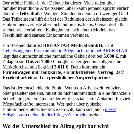
Der größte Fehler in der Debatte ist dieser: Viele reden über
familienfreundliche Arbeitszeiten, aber kaum jemand spricht ehrlich
über die
Teilzeitfalle
. Weniger Stunden bedeuten oft weniger Geld.
Das Teilzeitrecht hilft dir bei der Reduktion der Arbeitszeit, gleicht
Einkommensverluste aber nicht automatisch aus. Genau deshalb
suchen viele erfahrene Kolleginnen nach einem Modell, das
Flexibilität und starkes Einkommen verbindet.
Ein Beispiel dafür ist
BREKSTAR Medical GmbH
. Laut
Gehaltsangaben für examinierte Pflegefachkräfte bei BREKSTAR
liegt das durchschnittliche monatliche Gehalt dort bei
5.000 €
, mit
Zulagen sind
bis zu 7.000 €
möglich. Der genannte allgemeine
Marktdurchschnitt liegt bei
3.611 €
. Dazu kommen ein
Firmenwagen mit Tankkarte
, ein
unbefristeter Vertrag
,
24/7
Erreichbarkeit
und ein
persönlicher Ansprechpartner
.
Das ist der entscheidende Punkt. Wenn du Arbeitszeit reduzierst
oder gezielter steuerst, musst du nicht automatisch in eine finanzielle
Schieflage geraten. Genau hier wird spezialisierte Zeitarbeit für viele
Pflegefachkräfte interessant. Wer mehr über typische
Einkommensunterschiede wissen will, kann sich auch
dieses
Beispiel zum Gehalt in der Pflege-Zeitarbeit
ansehen.
Wo der Unterschied im Alltag spürbar wird