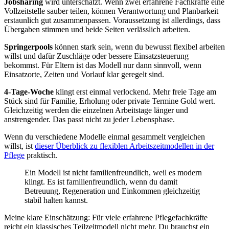
Jobsharing
wird unterschätzt. Wenn zwei erfahrene Fachkräfte eine
Vollzeitstelle sauber teilen, können Verantwortung und Planbarkeit
erstaunlich gut zusammenpassen. Voraussetzung ist allerdings, dass
Übergaben stimmen und beide Seiten verlässlich arbeiten.
Springerpools
können stark sein, wenn du bewusst flexibel arbeiten
willst und dafür Zuschläge oder bessere Einsatzsteuerung
bekommst. Für Eltern ist das Modell nur dann sinnvoll, wenn
Einsatzorte, Zeiten und Vorlauf klar geregelt sind.
4-Tage-Woche
klingt erst einmal verlockend. Mehr freie Tage am
Stück sind für Familie, Erholung oder private Termine Gold wert.
Gleichzeitig werden die einzelnen Arbeitstage länger und
anstrengender. Das passt nicht zu jeder Lebensphase.
Wenn du verschiedene Modelle einmal gesammelt vergleichen
willst, ist
dieser Überblick zu flexiblen Arbeitszeitmodellen in der
Pflege
praktisch.
Ein Modell ist nicht familienfreundlich, weil es modern
klingt. Es ist familienfreundlich, wenn du damit
Betreuung, Regeneration und Einkommen gleichzeitig
stabil halten kannst.
Meine klare Einschätzung: Für viele erfahrene Pflegefachkräfte
reicht ein klassisches Teilzeitmodell nicht mehr. Du brauchst ein