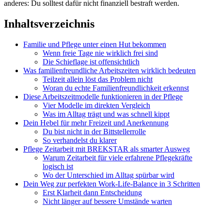
anderes: Du solltest dafür nicht finanziell bestraft werden.
Inhaltsverzeichnis
Familie und Pflege unter einen Hut bekommen
Wenn freie Tage nie wirklich frei sind
Die Schieflage ist offensichtlich
Was familienfreundliche Arbeitszeiten wirklich bedeuten
Teilzeit allein löst das Problem nicht
Woran du echte Familienfreundlichkeit erkennst
Diese Arbeitszeitmodelle funktionieren in der Pflege
Vier Modelle im direkten Vergleich
Was im Alltag trägt und was schnell kippt
Dein Hebel für mehr Freizeit und Anerkennung
Du bist nicht in der Bittstellerrolle
So verhandelst du klarer
Pflege Zeitarbeit mit BREKSTAR als smarter Ausweg
Warum Zeitarbeit für viele erfahrene Pflegekräfte
logisch ist
Wo der Unterschied im Alltag spürbar wird
Dein Weg zur perfekten Work-Life-Balance in 3 Schritten
Erst Klarheit dann Entscheidung
Nicht länger auf bessere Umstände warten