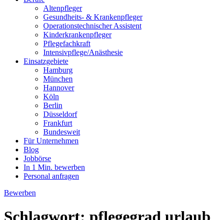
Altenpfleger
Gesundheits- & Krankenpfleger
Operationstechnischer Assistent
Kinderkrankenpfleger
Pflegefachkraft
Intensivpflege/Anästhesie
Einsatzgebiete
Hamburg
München
Hannover
Köln
Berlin
Düsseldorf
Frankfurt
Bundesweit
Für Unternehmen
Blog
Jobbörse
In 1 Min. bewerben
Personal anfragen
Bewerben
Schlagwort:
pflegegrad urlaub